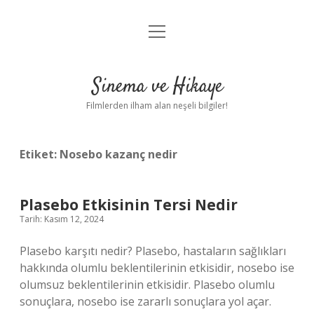
menüyü
Gizlilik Politikası
aç
Hakkımızda
Sinema ve Hikaye
Yasal Uyarı
Filmlerden ilham alan neşeli bilgiler!
Etiket:
Nosebo kazanç nedir
Plasebo Etkisinin Tersi Nedir
Tarih: Kasım 12, 2024
Plasebo karşıtı nedir? Plasebo, hastaların sağlıkları
hakkında olumlu beklentilerinin etkisidir, nosebo ise
olumsuz beklentilerinin etkisidir. Plasebo olumlu
sonuçlara, nosebo ise zararlı sonuçlara yol açar.