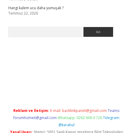
Hangi kalem ucu daha yumuşak ?
Temmuz 22, 2026
Arama
 giriş
Reklam ve İletişim:
E-mail:
backlinkpaneli@gmail.com
Teams:
forumhizmeti@gmail.com
Whatsapp: 0262 606 0 726
Telegram:
@karabul
Yasal Uyarı:
Sitemiz, 5651 Sayılı Kanun gereğince Bilgi Teknolojileri