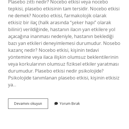
Plasebo zıttı nedir? Nocebo etkisi veya nocebo
tepkisi, plasebo etkisinin tam tersidir. Nocebo etkisi
ne demek? Nocebo etkisi, farmakolojik olarak
etkisiz bir ilaç (halk arasında “şeker hapı” olarak
bilinir) verildiğinde, hastanın ilacın yan etkilere yol
açacağına inanması nedeniyle, hastanın beklediği
bazı yan etkileri deneyimlemesi durumudur. Nosebo
kazanç nedir? Nocebo etkisi, kişinin tedavi
yöntemine veya ilaca ilişkin olumsuz beklentilerinin
veya korkularının olumsuz fiziksel etkiler yaratması
durumudur. Plasebo etkisi nedir psikolojide?
Psikolojide tanımlanan plasebo etkisi, kişinin etkisiz
ya…
Plasebo
Devamını okuyun
Yorum Bırak
Etkisinin
Tersi
Nedir