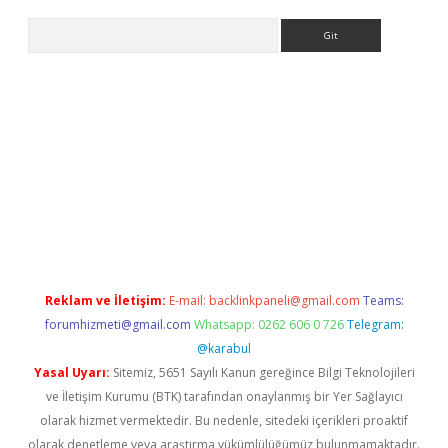
Arama
giriş
Reklam ve İletişim:
E-mail:
backlinkpaneli@gmail.com
Teams:
forumhizmeti@gmail.com
Whatsapp: 0262 606 0 726
Telegram:
@karabul
Yasal Uyarı:
Sitemiz, 5651 Sayılı Kanun gereğince Bilgi Teknolojileri
ve İletişim Kurumu (BTK) tarafından onaylanmış bir Yer Sağlayıcı
olarak hizmet vermektedir. Bu nedenle, sitedeki içerikleri proaktif
olarak denetleme veya araştırma yükümlülüğümüz bulunmamaktadır.