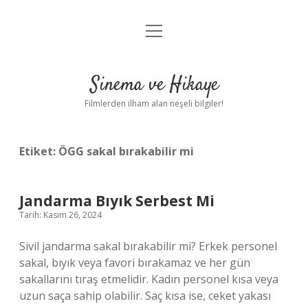
menüyü
Gizlilik Politikası
aç
Hakkımızda
Sinema ve Hikaye
Yasal Uyarı
Filmlerden ilham alan neşeli bilgiler!
Etiket:
ÖGG sakal bırakabilir mi
Jandarma Bıyık Serbest Mi
Tarih: Kasım 26, 2024
Sivil jandarma sakal bırakabilir mi? Erkek personel
sakal, bıyık veya favori bırakamaz ve her gün
sakallarını tıraş etmelidir. Kadın personel kısa veya
uzun saça sahip olabilir. Saç kısa ise, ceket yakası