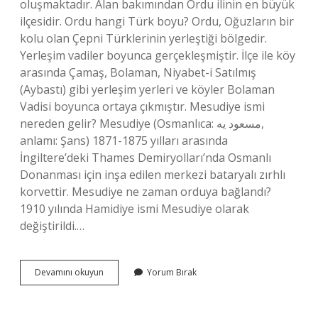
oluşmaktadır. Alan bakımından Ordu ilinin en büyük
ilçesidir. Ordu hangi Türk boyu? Ordu, Oğuzların bir
kolu olan Çepni Türklerinin yerleştiği bölgedir.
Yerleşim vadiler boyunca gerçekleşmiştir. İlçe ile köy
arasında Çamaş, Bolaman, Niyabet-i Satılmış
(Aybastı) gibi yerleşim yerleri ve köyler Bolaman
Vadisi boyunca ortaya çıkmıştır. Mesudiye ismi
nereden gelir? Mesudiye (Osmanlıca: ﻣﺴﻌﻮﺩ یه,
anlamı: Şans) 1871-1875 yılları arasında
İngiltere’deki Thames Demiryolları’nda Osmanlı
Donanması için inşa edilen merkezi bataryalı zırhlı
korvettir. Mesudiye ne zaman orduya bağlandı?
1910 yılında Hamidiye ismi Mesudiye olarak
değiştirildi.…
Ordu
Devamını okuyun
Yorum Bırak
Mesudiye
De
Yaşayan