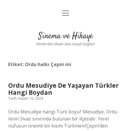
menüyü
Gizlilik Politikası
aç
Hakkımızda
Sinema ve Hikaye
Yasal Uyarı
Filmlerden ilham alan neşeli bilgiler!
Etiket:
Ordu halkı Çepni mi
Ordu Mesudiye De Yaşayan Türkler
Hangi Boydan
Tarih: Kasım 10, 2024
Ordu Mesudiye hangi Türk boyu? Mesudiye, Ordu
ilinin Sivas sınırında bulunan bir ilçesidir. Yerel
nüfusun önemli bir kısmı Türkmen/Çepni’den