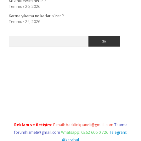
Kozmik evrim nedir ?
Temmuz 26, 2026
Karma yıkama ne kadar sürer ?
Temmuz 24, 2026
Arama
giriş
Reklam ve İletişim:
E-mail:
backlinkpaneli@gmail.com
Teams:
forumhizmeti@gmail.com
Whatsapp: 0262 606 0 726
Telegram:
@karabul