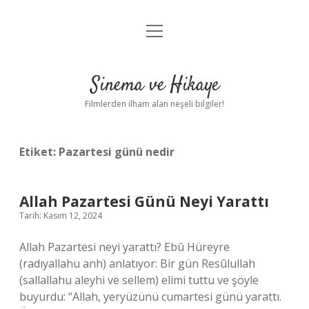
menüyü
Gizlilik Politikası
aç
Hakkımızda
Sinema ve Hikaye
Yasal Uyarı
Filmlerden ilham alan neşeli bilgiler!
Etiket:
Pazartesi günü nedir
Allah Pazartesi Günü Neyi Yarattı
Tarih: Kasım 12, 2024
Allah Pazartesi neyi yarattı? Ebû Hüreyre
(radıyallahu anh) anlatıyor: Bir gün Resûlullah
(sallallahu aleyhi ve sellem) elimi tuttu ve şöyle
buyurdu: “Allah, yeryüzünü cumartesi günü yarattı.