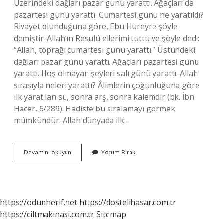
Üzerindeki dağları pazar günü yarattı. Ağaçları da
pazartesi günü yarattı. Cumartesi günü ne yaratıldı?
Rivayet olunduğuna göre, Ebu Hureyre şöyle
demiştir: Allah’ın Resulü ellerimi tuttu ve şöyle dedi:
“Allah, toprağı cumartesi günü yarattı.” Üstündeki
dağları pazar günü yarattı. Ağaçları pazartesi günü
yarattı. Hoş olmayan şeyleri salı günü yarattı. Allah
sırasıyla neleri yarattı? Âlimlerin çoğunluğuna göre
ilk yaratılan su, sonra arş, sonra kalemdir (bk. İbn
Hacer, 6/289). Hadiste bu sıralamayı görmek
mümkündür. Allah dünyada ilk…
Allah
Devamını okuyun
Yorum Bırak
Pazartesi
Günü
Neyi
Yarattı
https://odunherif.net
https://dostelihasar.com.tr
https://ciltmakinasi.com.tr
Sitemap