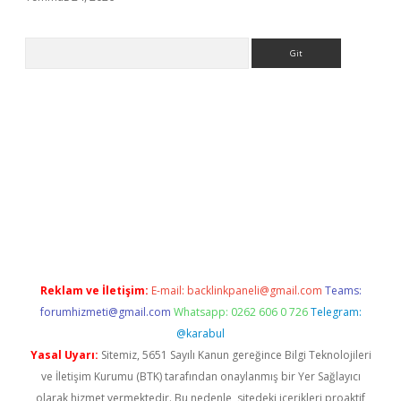
Arama
giriş
Reklam ve İletişim:
E-mail:
backlinkpaneli@gmail.com
Teams:
forumhizmeti@gmail.com
Whatsapp: 0262 606 0 726
Telegram:
@karabul
Yasal Uyarı:
Sitemiz, 5651 Sayılı Kanun gereğince Bilgi Teknolojileri
ve İletişim Kurumu (BTK) tarafından onaylanmış bir Yer Sağlayıcı
olarak hizmet vermektedir. Bu nedenle, sitedeki içerikleri proaktif