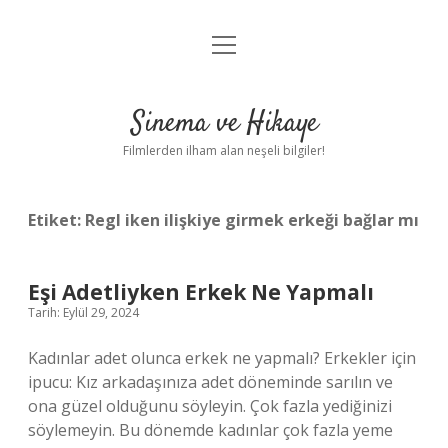
menüyü
Gizlilik Politikası
aç
Hakkımızda
Sinema ve Hikaye
Yasal Uyarı
Filmlerden ilham alan neşeli bilgiler!
Etiket:
Regl iken ilişkiye girmek erkeği bağlar mı
Eşi Adetliyken Erkek Ne Yapmalı
Tarih: Eylül 29, 2024
Kadınlar adet olunca erkek ne yapmalı? Erkekler için
ipucu: Kız arkadaşınıza adet döneminde sarılın ve
ona güzel olduğunu söyleyin. Çok fazla yediğinizi
söylemeyin. Bu dönemde kadınlar çok fazla yeme