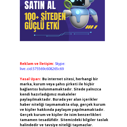
Reklam ve İletişim:
Skype:
live:.cid.575569c608265c69
Yasal Uyarı:
Bu internet sitesi, herhangi bir
marka, kurum veya şahıs şirketi ile hiçbir
bağlantısı bulunmamaktadır. Sitede yalnızca
kendi hazırladığımız makaleler
paylaşılmaktadır. Burada yer alan içerikler
haber niteliği taşımamakta olup, gerçek kurum
ve kişiler hakkında paylaşım yapılmamaktadır.
Gerçek kurum ve kişiler ile isim benzerlikleri
tamamen tesadüfidir. Sitemizdeki bilgiler taslak
halindedir ve tavsiye niteliği taşımazlar.