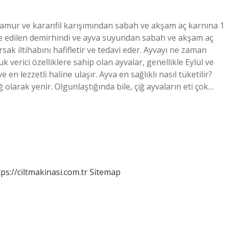
lamur ve karanfil karışımından sabah ve akşam aç karnına 1
lde edilen demirhindi ve ayva suyundan sabah ve akşam aç
k iltihabını hafifletir ve tedavi eder. Ayvayı ne zaman
uk verici özelliklere sahip olan ayvalar, genellikle Eylül ve
en lezzetli haline ulaşır. Ayva en sağlıklı nasıl tüketilir?
olarak yenir. Olgunlaştığında bile, çiğ ayvaların eti çok…
tps://ciltmakinasi.com.tr
Sitemap