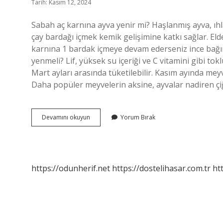
Tarih: Kasım 12, 2024
Sabah aç karnına ayva yenir mi? Haşlanmış ayva, ıh
çay bardağı içmek kemik gelişimine katkı sağlar. E
karnına 1 bardak içmeye devam ederseniz ince bağırsa
yenmeli? Lif, yüksek su içeriği ve C vitamini gibi tokl
Mart ayları arasında tüketilebilir. Kasım ayında meyve 
Daha popüler meyvelerin aksine, ayvalar nadiren çiğ 
Kahvaltıda
Devamını okuyun
Yorum Bırak
Ayva
Yenir
Mi
https://odunherif.net
https://dostelihasar.com.tr
ht