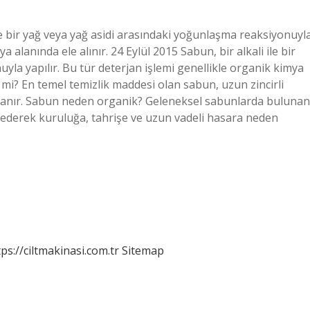
e bir yağ veya yağ asidi arasındaki yoğunlaşma reaksiyonuyl
a alanında ele alınır. 24 Eylül 2015 Sabun, bir alkali ile bir
yla yapılır. Bu tür deterjan işlemi genellikle organik kimya
mi? En temel temizlik maddesi olan sabun, uzun zincirli
ımlanır. Sabun neden organik? Geleneksel sabunlarda bulunan
ok ederek kuruluğa, tahrişe ve uzun vadeli hasara neden
tps://ciltmakinasi.com.tr
Sitemap