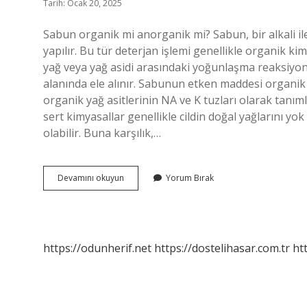
Tarih: Ocak 20, 2025
Sabun organik mi anorganik mi? Sabun, bir alkali il
yapılır. Bu tür deterjan işlemi genellikle organik kimy
yağ veya yağ asidi arasındaki yoğunlaşma reaksiyonu
alanında ele alınır. Sabunun etken maddesi organik 
organik yağ asitlerinin NA ve K tuzları olarak tan
sert kimyasallar genellikle cildin doğal yağlarını y
olabilir. Buna karşılık,…
Sabun
Devamını okuyun
Yorum Bırak
Organik
Mi
https://odunherif.net
https://dostelihasar.com.tr
ht