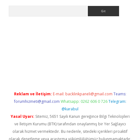
Arama
giriş
Reklam ve İletişim:
E-mail:
backlinkpaneli@gmail.com
Teams:
forumhizmeti@gmail.com
Whatsapp: 0262 606 0 726
Telegram:
@karabul
Yasal Uyarı:
Sitemiz, 5651 Sayılı Kanun gereğince Bilgi Teknolojileri
ve İletişim Kurumu (BTK) tarafından onaylanmış bir Yer Sağlayıcı
olarak hizmet vermektedir. Bu nedenle, sitedeki içerikleri proaktif
olarak denetleme veya araştırma yükümlülüğümüz bulunmamaktadır.