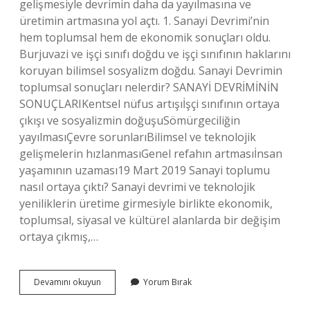
gelişmesiyle devrimin daha da yayılmasına ve
üretimin artmasına yol açtı. 1. Sanayi Devrimi’nin
hem toplumsal hem de ekonomik sonuçları oldu.
Burjuvazi ve işçi sınıfı doğdu ve işçi sınıfının haklarını
koruyan bilimsel sosyalizm doğdu. Sanayi Devrimin
toplumsal sonuçları nelerdir? SANAYİ DEVRİMİNİN
SONUÇLARIKentsel nüfus artışıİşçi sınıfının ortaya
çıkışı ve sosyalizmin doğuşuSömürgeciliğin
yayılmasıÇevre sorunlarıBilimsel ve teknolojik
gelişmelerin hızlanmasıGenel refahın artmasıİnsan
yaşamının uzaması19 Mart 2019 Sanayi toplumu
nasıl ortaya çıktı? Sanayi devrimi ve teknolojik
yeniliklerin üretime girmesiyle birlikte ekonomik,
toplumsal, siyasal ve kültürel alanlarda bir değişim
ortaya çıkmış,…
Sanayi
Devamını okuyun
Yorum Bırak
Devrimi
Ile