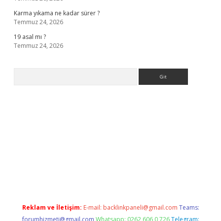
Karma yıkama ne kadar sürer ?
Temmuz 24, 2026
19 asal mı ?
Temmuz 24, 2026
Arama
 giriş
Reklam ve İletişim:
E-mail:
backlinkpaneli@gmail.com
Teams:
forumhizmeti@gmail.com
Whatsapp: 0262 606 0 726
Telegram: