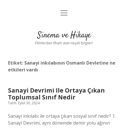
menüyü
Gizlilik Politikası
aç
Hakkımızda
Sinema ve Hikaye
Yasal Uyarı
Filmlerden ilham alan neşeli bilgiler!
Etiket:
Sanayi inkılabının Osmanlı Devletine ne
etkileri vardı
Sanayi Devrimi Ile Ortaya Çıkan
Toplumsal Sınıf Nedir
Tarih: Eylül 30, 2024
Sanayi inkılabı ile ortaya çıkan sosyal sınıf nedir? 1.
Sanayi Devrimi, aynı dönemde demir yolu ağının