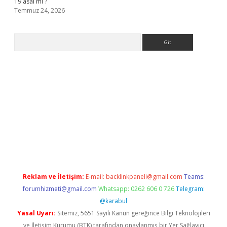
19 asal mı ?
Temmuz 24, 2026
Arama
giriş
Reklam ve İletişim:
E-mail:
backlinkpaneli@gmail.com
Teams:
forumhizmeti@gmail.com
Whatsapp: 0262 606 0 726
Telegram:
@karabul
Yasal Uyarı:
Sitemiz, 5651 Sayılı Kanun gereğince Bilgi Teknolojileri
ve İletişim Kurumu (BTK) tarafından onaylanmış bir Yer Sağlayıcı