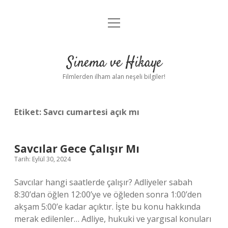
menüyü
Gizlilik Politikası
aç
Hakkımızda
Sinema ve Hikaye
Yasal Uyarı
Filmlerden ilham alan neşeli bilgiler!
Etiket:
Savcı cumartesi açık mı
Savcılar Gece Çalışır Mı
Tarih: Eylül 30, 2024
Savcılar hangi saatlerde çalışır? Adliyeler sabah
8:30’dan öğlen 12:00’ye ve öğleden sonra 1:00’den
akşam 5:00’e kadar açıktır. İşte bu konu hakkında
merak edilenler… Adliye, hukuki ve yargısal konuları