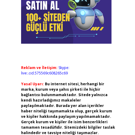
Reklam ve İletişim:
Skype:
live:.cid.575569c608265c69
Yasal Uyarı:
Bu internet sitesi, herhangi bir
marka, kurum veya şahıs şirketi ile hiçbir
bağlantısı bulunmamaktadır. Sitede yalnızca
kendi hazırladığımız makaleler
paylaşılmaktadır. Burada yer alan içerikler
haber niteliği taşımamakta olup, gerçek kurum
ve kişiler hakkında paylaşım yapılmamaktadır.
Gerçek kurum ve kişiler ile isim benzerlikleri
tamamen tesadüfidir. Sitemizdeki bilgiler taslak
halindedir ve tavsiye niteliği taşımazlar.