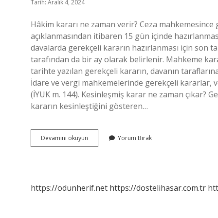
Tarih: Aralık 4, 2024
Hâkim kararı ne zaman verir? Ceza mahkemesince g
açıklanmasından itibaren 15 gün içinde hazırlanmas
davalarda gerekçeli kararın hazırlanması için son ta
tarafından da bir ay olarak belirlenir. Mahkeme ka
tarihte yazılan gerekçeli kararın, davanın tarafların
İdare ve vergi mahkemelerinde gerekçeli kararlar, ver
(İYUK m. 144). Kesinleşmiş karar ne zaman çıkar? Ger
kararın kesinleştiğini gösteren…
Hakim
Devamını okuyun
Yorum Bırak
Kararı
Kaç
Günde
Yazar
https://odunherif.net
https://dostelihasar.com.tr
ht