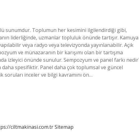
zlü sunumdur. Toplumun her kesimini ilgilendirdiği gibi,
kanın liderliğinde, uzmanlar topluluk önünde tartışır. Kamuya
yapılabilir veya radyo veya televizyonda yayınlanabilir. Açık
ozyum ve münazaranın bir karışımı olan bir tartışma
nda izleyici önünde sunulur. Sempozyum ve panel farkı nedir
aha spesifiktir. Panel daha çok toplumsal ve güncel
 soruları inceler ve bilgi kavramını ön…
tps://ciltmakinasi.com.tr
Sitemap