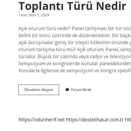
Toplantı Türü Nedir
Tarih: Ekim 1, 2024
Açık oturum türü nedir? Panel tartışması bir tür sö
belirli bir konu üzerinde de düzenlenebilir. Bir baş
açık duruşmalar geniş bir izleyici kitlesinin önünde 
oturum tartışma türü mü? Açık oturum; Panel, semp
türüdür. Büyük bir salonda veya radyo ve televizyo
Sempozyum ve kongrelerde konular paneldekinden d
konularla ilgilense de sempozyum ve kongre spesifik
Açık
Devamını okuyun
Yorum Bırak
Oturum
Olarak
Da
Adlandırılan
Toplantı
https://odunherif.net
https://dostelihasar.com.tr
ht
Türü
Nedir