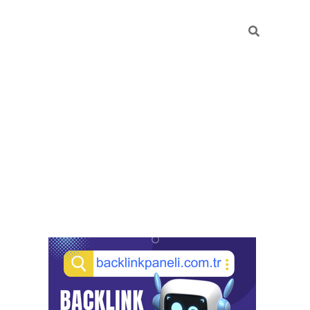
Sidebar
pia bella casino giriş