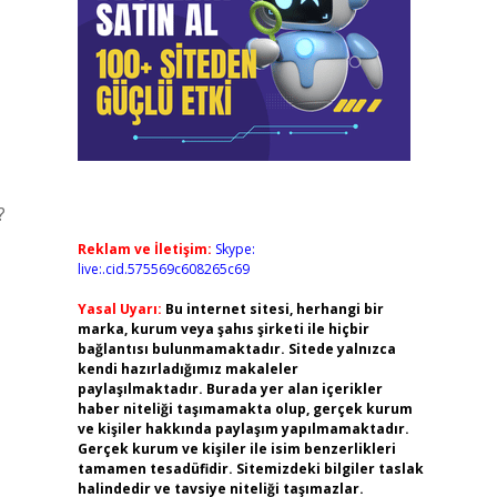
?
Reklam ve İletişim:
Skype:
live:.cid.575569c608265c69
Yasal Uyarı:
Bu internet sitesi, herhangi bir
marka, kurum veya şahıs şirketi ile hiçbir
bağlantısı bulunmamaktadır. Sitede yalnızca
kendi hazırladığımız makaleler
paylaşılmaktadır. Burada yer alan içerikler
haber niteliği taşımamakta olup, gerçek kurum
ve kişiler hakkında paylaşım yapılmamaktadır.
Gerçek kurum ve kişiler ile isim benzerlikleri
tamamen tesadüfidir. Sitemizdeki bilgiler taslak
halindedir ve tavsiye niteliği taşımazlar.