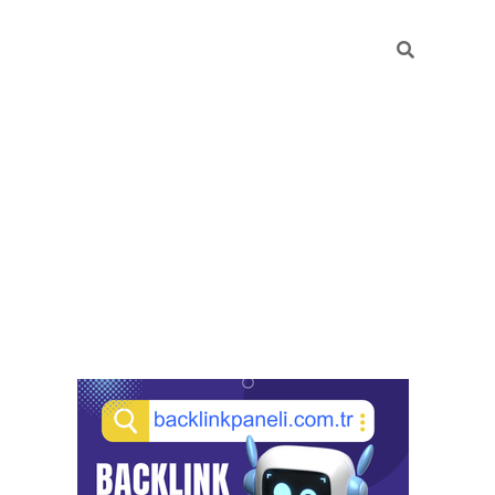
Sidebar
pia bella casino giriş