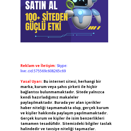
Reklam ve İletişim:
Skype:
live:.cid.575569c608265c69
Yasal Uyarı:
Bu internet sitesi, herhangi bir
marka, kurum veya şahıs şirketi ile hiçbir
bağlantısı bulunmamaktadır. Sitede yalnızca
kendi hazırladığımız makaleler
paylaşılmaktadır. Burada yer alan içerikler
haber niteliği taşımamakta olup, gerçek kurum
ve kişiler hakkında paylaşım yapılmamaktadır.
Gerçek kurum ve kişiler ile isim benzerlikleri
tamamen tesadüfidir. Sitemizdeki bilgiler taslak
halindedir ve tavsiye niteliği taşımazlar.