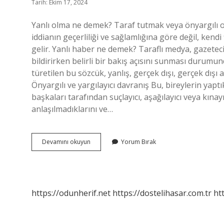
Tarih: Ekim 17, 2024
Yanlı olma ne demek? Taraf tutmak veya önyargılı olm
iddianın geçerliliği ve sağlamlığına göre değil, ken
gelir. Yanlı haber ne demek? Taraflı medya, gazeteci
bildirirken belirli bir bakış açısını sunması durumun
türetilen bu sözcük, yanlış, gerçek dışı, gerçek dışı 
Önyargılı ve yargılayıcı davranış Bu, bireylerin yapt
başkaları tarafından suçlayıcı, aşağılayıcı veya kın
anlaşılmadıklarını ve…
Yanlının
Devamını okuyun
Yorum Bırak
Anlamı
Nedir
https://odunherif.net
https://dostelihasar.com.tr
ht