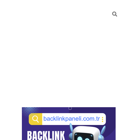
Sidebar
pia bella casino giriş