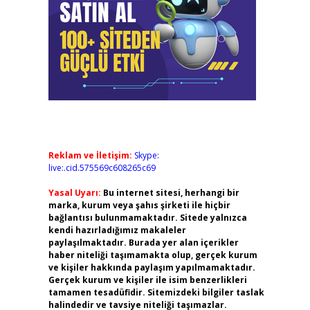
Reklam ve İletişim:
Skype:
live:.cid.575569c608265c69
Yasal Uyarı:
Bu internet sitesi, herhangi bir
marka, kurum veya şahıs şirketi ile hiçbir
bağlantısı bulunmamaktadır. Sitede yalnızca
kendi hazırladığımız makaleler
paylaşılmaktadır. Burada yer alan içerikler
haber niteliği taşımamakta olup, gerçek kurum
ve kişiler hakkında paylaşım yapılmamaktadır.
Gerçek kurum ve kişiler ile isim benzerlikleri
tamamen tesadüfidir. Sitemizdeki bilgiler taslak
halindedir ve tavsiye niteliği taşımazlar.