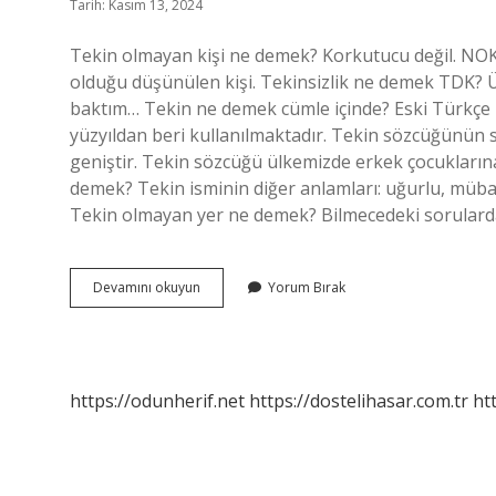
Tarih: Kasım 13, 2024
Tekin olmayan kişi ne demek? Korkutucu değil. NOKT
olduğu düşünülen kişi. Tekinsizlik ne demek TDK? Ü
baktım… Tekin ne demek cümle içinde? Eski Türkçe 
yüzyıldan beri kullanılmaktadır. Tekin sözcüğünün 
geniştir. Tekin sözcüğü ülkemizde erkek çocuklarına
demek? Tekin isminin diğer anlamları: uğurlu, mübare
Tekin olmayan yer ne demek? Bilmecedeki sorulard
En
Devamını okuyun
Yorum Bırak
Tekinsiz
Ne
Demek
https://odunherif.net
https://dostelihasar.com.tr
ht