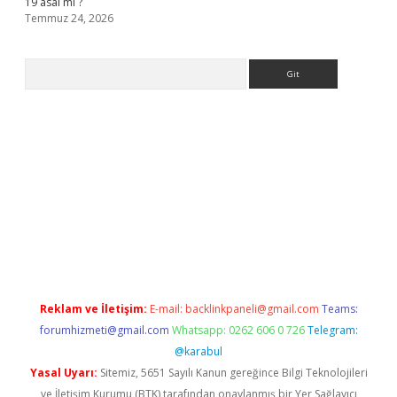
19 asal mı ?
Temmuz 24, 2026
Arama
no giriş
Reklam ve İletişim:
E-mail:
backlinkpaneli@gmail.com
Teams:
forumhizmeti@gmail.com
Whatsapp: 0262 606 0 726
Telegram:
@karabul
Yasal Uyarı:
Sitemiz, 5651 Sayılı Kanun gereğince Bilgi Teknolojileri
ve İletişim Kurumu (BTK) tarafından onaylanmış bir Yer Sağlayıcı