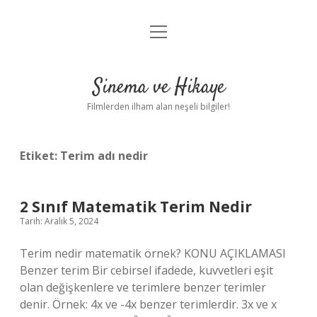
menüyü
Gizlilik Politikası
aç
Hakkımızda
Sinema ve Hikaye
Yasal Uyarı
Filmlerden ilham alan neşeli bilgiler!
Etiket:
Terim adı nedir
2 Sınıf Matematik Terim Nedir
Tarih: Aralık 5, 2024
Terim nedir matematik örnek? KONU AÇIKLAMASI
Benzer terim Bir cebirsel ifadede, kuvvetleri eşit
olan değişkenlere ve terimlere benzer terimler
denir. Örnek: 4x ve -4x benzer terimlerdir. 3x ve x