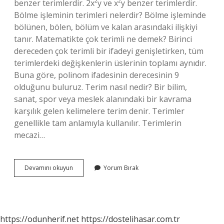
benzer terimlerdir. 2x²y ve x²y benzer terimlerdir.
Bölme işleminin terimleri nelerdir? Bölme işleminde
bölünen, bölen, bölüm ve kalan arasındaki ilişkiyi
tanır. Matematikte çok terimli ne demek? Birinci
dereceden çok terimli bir ifadeyi genişletirken, tüm
terimlerdeki değişkenlerin üslerinin toplamı aynıdır.
Buna göre, polinom ifadesinin derecesinin 9
olduğunu buluruz. Terim nasıl nedir? Bir bilim,
sanat, spor veya meslek alanındaki bir kavrama
karşılık gelen kelimelere terim denir. Terimler
genellikle tam anlamıyla kullanılır. Terimlerin
mecazi…
2
Devamını okuyun
Yorum Bırak
Sınıf
Matematik
Terim
Nedir
https://odunherif.net
https://dostelihasar.com.tr