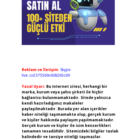
Reklam ve İletişim:
Skype:
live:.cid.575569c608265c69
Yasal Uyarı:
Bu internet sitesi, herhangi bir
marka, kurum veya şahıs şirketi ile hiçbir
bağlantısı bulunmamaktadır. Sitede yalnızca
kendi hazırladığımız makaleler
paylaşılmaktadır. Burada yer alan içerikler
haber niteliği taşımamakta olup, gerçek kurum
ve kişiler hakkında paylaşım yapılmamaktadır.
Gerçek kurum ve kişiler ile isim benzerlikleri
tamamen tesadüfidir. Sitemizdeki bilgiler taslak
halindedir ve tavsiye niteliği taşımazlar.