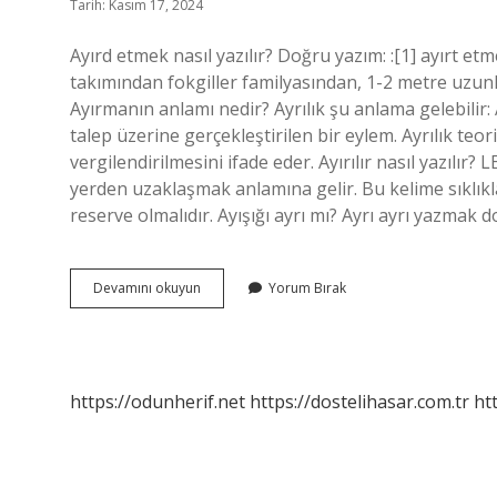
Tarih: Kasım 17, 2024
Ayırd etmek nasıl yazılır? Doğru yazım: :[1] ayırt etmek.
takımından fokgiller familyasından, 1-2 metre uzunl
Ayırmanın anlamı nedir? Ayrılık şu anlama gelebilir: 
talep üzerine gerçekleştirilen bir eylem. Ayrılık teor
vergilendirilmesini ifade eder. Ayırılır nasıl yazılı
yerden uzaklaşmak anlamına gelir. Bu kelime sıklıkla
reserve olmalıdır. Ayışığı ayrı mı? Ayrı ayrı yazmak d
Ayırarak
Devamını okuyun
Yorum Bırak
Nasıl
Yazılır
https://odunherif.net
https://dostelihasar.com.tr
ht