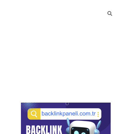
Sidebar
pia bella casino giriş