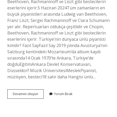
Beethoven, Rachmaninoff ve Liszt gibi bestecilerin
eserlerini içerir.5 Haziran 2024Tüm zamanların en
büyük piyanistleri arasında Ludwig van Beethoven,
Franz Liszt, Sergei Rachmaninoff ve Clara Schumann
yer alır. Repertuarları oldukça çeşitlidir ve Chopin,
Beethoven, Rachmaninoff ve Liszt gibi bestecilerin
eserlerini içerir. Türkiye’nin dünyaca ünlü piyanisti
kimdir? Fazıl SayFazıl Say 2019 yılında Avusturya’nın
Salzburg kentindeki Mozarteum’da albüm kaydı
sırasında14 Ocak 1970’te Ankara, Türkiye’de
doğduEğitimAnkara Devlet Konservatuvarı,
Düsseldorf Müzik ÜniversitesiMeslekPiyanist,
müzisyen, besteci18 satır daha Hangisi ünlü…
Ünlü
Devamını okuyun
Yorum Bırak
Piyanist
Müzisyen
Adı
Nedir