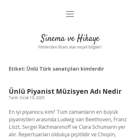
menüyü
Gizlilik Politikası
aç
Hakkımızda
Sinema ve Hikaye
Yasal Uyarı
Filmlerden ilham alan neşeli bilgiler!
Etiket:
Ünlü Türk sanatçıları kimlerdir
Ünlü Piyanist Müzisyen Adı Nedir
Tarih: Ocak 19, 2025
En iyi piyanocu kim? Tüm zamanların en büyük
piyanistleri arasında Ludwig van Beethoven, Franz
Liszt, Sergei Rachmaninoff ve Clara Schumann yer
alır. Repertuarları oldukça çeşitlidir ve Chopin,