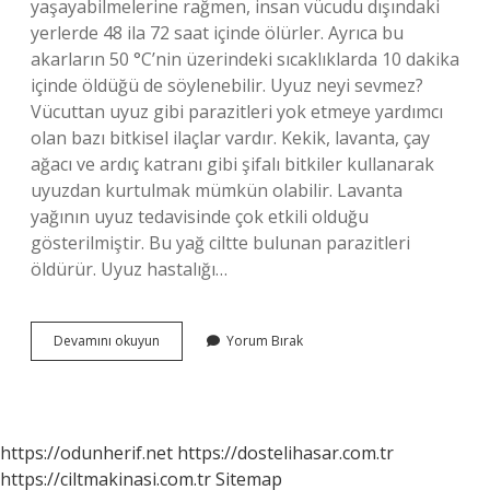
yaşayabilmelerine rağmen, insan vücudu dışındaki
yerlerde 48 ila 72 saat içinde ölürler. Ayrıca bu
akarların 50 °C’nin üzerindeki sıcaklıklarda 10 dakika
içinde öldüğü de söylenebilir. Uyuz neyi sevmez?
Vücuttan uyuz gibi parazitleri yok etmeye yardımcı
olan bazı bitkisel ilaçlar vardır. Kekik, lavanta, çay
ağacı ve ardıç katranı gibi şifalı bitkiler kullanarak
uyuzdan kurtulmak mümkün olabilir. Lavanta
yağının uyuz tedavisinde çok etkili olduğu
gösterilmiştir. Bu yağ ciltte bulunan parazitleri
öldürür. Uyuz hastalığı…
Uyuz
Devamını okuyun
Yorum Bırak
Sıcak
Suda
Ölür
Mü
https://odunherif.net
https://dostelihasar.com.tr
https://ciltmakinasi.com.tr
Sitemap