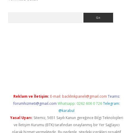
Arama
giriş
Reklam ve İletişim:
E-mail:
backlinkpaneli@gmail.com
Teams:
forumhizmeti@gmail.com
Whatsapp: 0262 606 0 726
Telegram:
@karabul
Yasal Uyarı:
Sitemiz, 5651 Sayılı Kanun gereğince Bilgi Teknolojileri
ve İletişim Kurumu (BTK) tarafından onaylanmış bir Yer Sağlayıcı
olarak hizmet vermektedir. Bu nedenle, sitedeki içerikleri proaktif