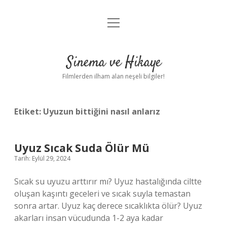
menüyü
Gizlilik Politikası
aç
Hakkımızda
Sinema ve Hikaye
Yasal Uyarı
Filmlerden ilham alan neşeli bilgiler!
Etiket:
Uyuzun bittiğini nasıl anlarız
Uyuz Sıcak Suda Ölür Mü
Tarih: Eylül 29, 2024
Sıcak su uyuzu arttırır mı? Uyuz hastalığında ciltte
oluşan kaşıntı geceleri ve sıcak suyla temastan
sonra artar. Uyuz kaç derece sıcaklıkta ölür? Uyuz
akarları insan vücudunda 1-2 aya kadar