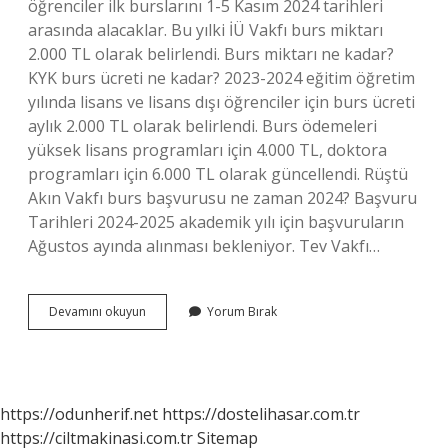
öğrenciler ilk burslarını 1-5 Kasım 2024 tarihleri ​​
arasında alacaklar. Bu yılki İÜ Vakfı burs miktarı
2.000 TL olarak belirlendi. Burs miktarı ne kadar?
KYK burs ücreti ne kadar? 2023-2024 eğitim öğretim
yılında lisans ve lisans dışı öğrenciler için burs ücreti
aylık 2.000 TL olarak belirlendi. Burs ödemeleri
yüksek lisans programları için 4.000 TL, doktora
programları için 6.000 TL olarak güncellendi. Rüştü
Akın Vakfı burs başvurusu ne zaman 2024? Başvuru
Tarihleri ​​2024-2025 akademik yılı için başvuruların
Ağustos ayında alınması bekleniyor. Tev Vakfı…
Rüştü
Devamını okuyun
Yorum Bırak
Akın
Vakfı
Ne
Kadar
Burs
https://odunherif.net
https://dostelihasar.com.tr
Veriyor
https://ciltmakinasi.com.tr
Sitemap