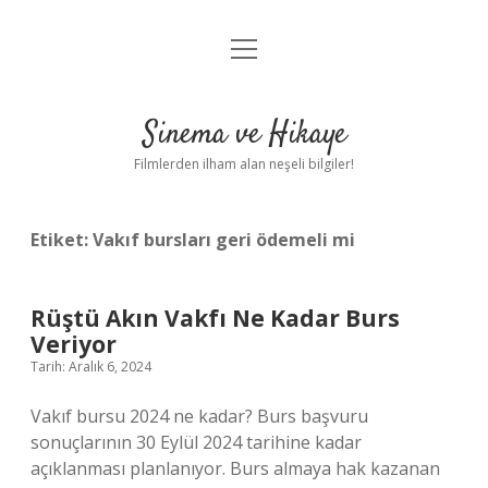
menüyü
Gizlilik Politikası
aç
Hakkımızda
Sinema ve Hikaye
Yasal Uyarı
Filmlerden ilham alan neşeli bilgiler!
Etiket:
Vakıf bursları geri ödemeli mi
Rüştü Akın Vakfı Ne Kadar Burs
Veriyor
Tarih: Aralık 6, 2024
Vakıf bursu 2024 ne kadar? Burs başvuru
sonuçlarının 30 Eylül 2024 tarihine kadar
açıklanması planlanıyor. Burs almaya hak kazanan