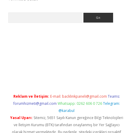
Arama
o giriş
Reklam ve İletişim:
E-mail:
backlinkpaneli@gmail.com
Teams:
forumhizmeti@gmail.com
Whatsapp: 0262 606 0 726
Telegram:
@karabul
Yasal Uyarı:
Sitemiz, 5651 Sayılı Kanun gereğince Bilgi Teknolojileri
ve İletişim Kurumu (BTK) tarafından onaylanmış bir Yer Sağlayıcı
olarak hizmet vermektedir. Bu nedenle, sitedeki içerikleri proaktif