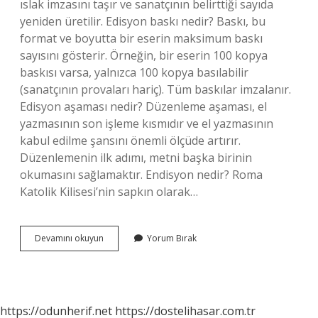
ıslak imzasını taşır ve sanatçının belirttiği sayıda
yeniden üretilir. Edisyon baskı nedir? Baskı, bu
format ve boyutta bir eserin maksimum baskı
sayısını gösterir. Örneğin, bir eserin 100 kopya
baskısı varsa, yalnızca 100 kopya basılabilir
(sanatçının provaları hariç). Tüm baskılar imzalanır.
Edisyon aşaması nedir? Düzenleme aşaması, el
yazmasının son işleme kısmıdır ve el yazmasının
kabul edilme şansını önemli ölçüde artırır.
Düzenlemenin ilk adımı, metni başka birinin
okumasını sağlamaktır. Endisyon nedir? Roma
Katolik Kilisesi’nin sapkın olarak…
Edisyon
Devamını okuyun
Yorum Bırak
Ne
Demek
Müzik
https://odunherif.net
https://dostelihasar.com.tr