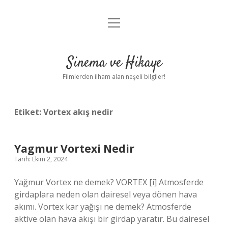
menüyü
Gizlilik Politikası
aç
Hakkımızda
Sinema ve Hikaye
Yasal Uyarı
Filmlerden ilham alan neşeli bilgiler!
Etiket:
Vortex akış nedir
Yagmur Vortexi Nedir
Tarih: Ekim 2, 2024
Yağmur Vortex ne demek? VORTEX [i] Atmosferde
girdaplara neden olan dairesel veya dönen hava
akımı. Vortex kar yağışı ne demek? Atmosferde
aktive olan hava akışı bir girdap yaratır. Bu dairesel