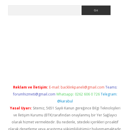
Arama
o giriş
Reklam ve İletişim:
E-mail:
backlinkpaneli@gmail.com
Teams:
forumhizmeti@gmail.com
Whatsapp: 0262 606 0 726
Telegram:
@karabul
Yasal Uyarı:
Sitemiz, 5651 Sayılı Kanun gereğince Bilgi Teknolojileri
ve İletişim Kurumu (BTK) tarafından onaylanmış bir Yer Sağlayıcı
olarak hizmet vermektedir. Bu nedenle, sitedeki içerikleri proaktif
olarak denetleme veya araştırma yükümlülüğümüz bulunmamaktadır.