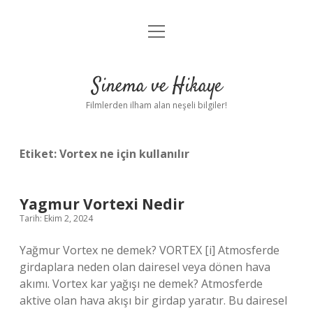
menüyü
Gizlilik Politikası
aç
Hakkımızda
Sinema ve Hikaye
Yasal Uyarı
Filmlerden ilham alan neşeli bilgiler!
Etiket:
Vortex ne için kullanılır
Yagmur Vortexi Nedir
Tarih: Ekim 2, 2024
Yağmur Vortex ne demek? VORTEX [i] Atmosferde
girdaplara neden olan dairesel veya dönen hava
akımı. Vortex kar yağışı ne demek? Atmosferde
aktive olan hava akışı bir girdap yaratır. Bu dairesel