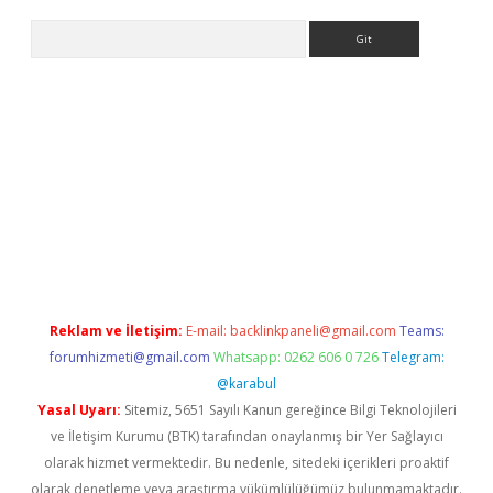
Arama
pia bella casino giriş
Reklam ve İletişim:
E-mail:
backlinkpaneli@gmail.com
Teams:
forumhizmeti@gmail.com
Whatsapp: 0262 606 0 726
Telegram:
@karabul
Yasal Uyarı:
Sitemiz, 5651 Sayılı Kanun gereğince Bilgi Teknolojileri
ve İletişim Kurumu (BTK) tarafından onaylanmış bir Yer Sağlayıcı
olarak hizmet vermektedir. Bu nedenle, sitedeki içerikleri proaktif
olarak denetleme veya araştırma yükümlülüğümüz bulunmamaktadır.