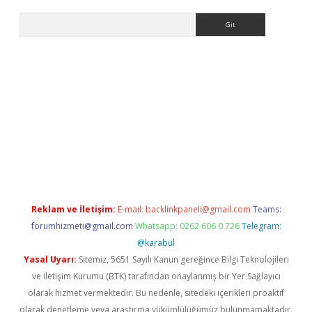
Arama
giriş
Reklam ve İletişim:
E-mail:
backlinkpaneli@gmail.com
Teams:
forumhizmeti@gmail.com
Whatsapp: 0262 606 0 726
Telegram:
@karabul
Yasal Uyarı:
Sitemiz, 5651 Sayılı Kanun gereğince Bilgi Teknolojileri
ve İletişim Kurumu (BTK) tarafından onaylanmış bir Yer Sağlayıcı
olarak hizmet vermektedir. Bu nedenle, sitedeki içerikleri proaktif
olarak denetleme veya araştırma yükümlülüğümüz bulunmamaktadır.