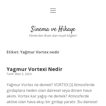
menüyü
Gizlilik Politikası
aç
Hakkımızda
Sinema ve Hikaye
Yasal Uyarı
Filmlerden ilham alan neşeli bilgiler!
Etiket:
Yağmur Vortex nedir
Yagmur Vortexi Nedir
Tarih: Ekim 2, 2024
Yağmur Vortex ne demek? VORTEX [i] Atmosferde
girdaplara neden olan dairesel veya dönen hava
akımı. Vortex kar yağışı ne demek? Atmosferde
aktive olan hava akışı bir girdap yaratır. Bu dairesel