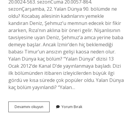
20.0024-563. sezonCuma 20.0057-864.
sezonÇarşamba, 22. Yalan Dünya 90. bölümde ne
oldu? Kocabaş ailesinin kadınlarını yemekle
kandıran Deniz, Şehmuz’u memnun edecek bir fikir
ararken, Rıza’nın aklına bir öneri gelir. Nişanlısının
tavsiyesine uyan Deniz, Şehmuz’a amca yerine baba
demeye başlar. Ancak İzmir’den hiç beklemediği
babası Timur’un ansızın gelişi kaosa neden olur.
Yalan Dünya kaç bölüm? “Yalan Dünya” dizisi 13
Ocak 2012’de Kanal D’de yayınlanmaya başladı. Dizi
ilk bölümünden itibaren izleyicilerden büyük ilgi
gördü ve kısa sürede çok popüler oldu. Yalan Dünya
kaç bölüm yayınlandı? “Yalan…
Yalan
Devamını okuyun
Yorum Bırak
Dünya
3
Sezon
Hangi