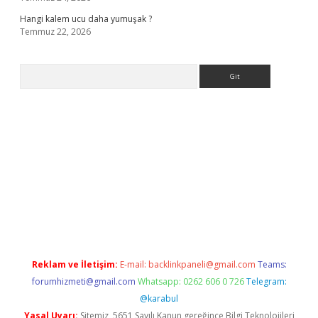
Hangi kalem ucu daha yumuşak ?
Temmuz 22, 2026
Arama
giriş
Reklam ve İletişim:
E-mail:
backlinkpaneli@gmail.com
Teams:
forumhizmeti@gmail.com
Whatsapp: 0262 606 0 726
Telegram:
@karabul
Yasal Uyarı:
Sitemiz, 5651 Sayılı Kanun gereğince Bilgi Teknolojileri