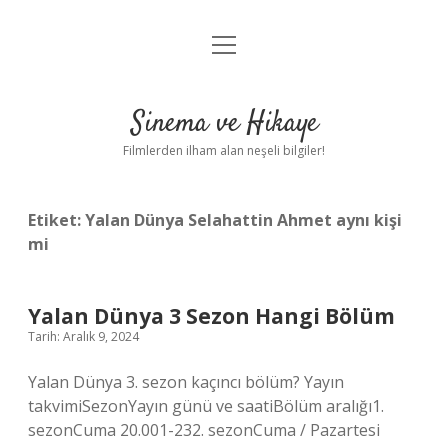
menüyü
Gizlilik Politikası
aç
Hakkımızda
Sinema ve Hikaye
Yasal Uyarı
Filmlerden ilham alan neşeli bilgiler!
Etiket:
Yalan Dünya Selahattin Ahmet aynı kişi
mi
Yalan Dünya 3 Sezon Hangi Bölüm
Tarih: Aralık 9, 2024
Yalan Dünya 3. sezon kaçıncı bölüm? Yayın
takvimiSezonYayın günü ve saatiBölüm aralığı1.
sezonCuma 20.001-232. sezonCuma / Pazartesi