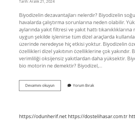
Tarih: Aralık 21, 2024
Biyodizelin dezavantajları nelerdir? Biyodizelin soğu
havalarda çalıştırma sorunlarına neden olabilir. Yük
aylarında yakıt filtresi ve yakıt hattı tıkanıklıklarına
uygun şekilde işlenirse tüm dizel araçlarda kullanılabi
üzerinde neredeyse hiç etkisi yoktur. Biyodizelin öze
özellikleri dizel yakıtının özelliklerine çok yakındır.
verimliliği oksijensiz yakıtlardan daha yüksektir. Bi
bio motorin ne demektir? Biyodizel,…
Bio
Devamını okuyun
Yorum Bırak
Motorin
Nedir
https://odunherif.net
https://dostelihasar.com.tr
ht