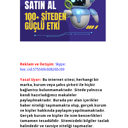
Reklam ve İletişim:
Skype:
live:.cid.575569c608265c69
Yasal Uyarı:
Bu internet sitesi, herhangi bir
marka, kurum veya şahıs şirketi ile hiçbir
bağlantısı bulunmamaktadır. Sitede yalnızca
kendi hazırladığımız makaleler
paylaşılmaktadır. Burada yer alan içerikler
haber niteliği taşımamakta olup, gerçek kurum
ve kişiler hakkında paylaşım yapılmamaktadır.
Gerçek kurum ve kişiler ile isim benzerlikleri
tamamen tesadüfidir. Sitemizdeki bilgiler taslak
halindedir ve tavsiye niteliği taşımazlar.