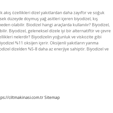
k akış özellikleri dizel yakıtlardan daha zayıftır ve soğuk
sek düzeyde doymuş yağ asitleri içeren biyodizel, kış
 neden olabilir. Biodizel hangi araçlarda kullanılır? Biyodizel,
lir. Biyodizel, geleneksel dizele iyi bir alternatiftir ve çevre
llikleri nelerdir? Biyodizelin yoğunluk ve viskozite gibi
 Biyodizel %11 oksijen içerir. Oksijenli yakıtların yanma
yodizel dizelden %5-8 daha az enerjiye sahiptir. Biyodizel ve
tps://ciltmakinasi.com.tr
Sitemap