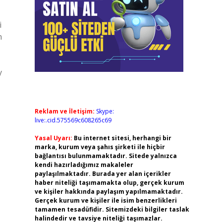
i
n
y
Reklam ve İletişim:
Skype:
live:.cid.575569c608265c69
Yasal Uyarı:
Bu internet sitesi, herhangi bir
marka, kurum veya şahıs şirketi ile hiçbir
bağlantısı bulunmamaktadır. Sitede yalnızca
kendi hazırladığımız makaleler
paylaşılmaktadır. Burada yer alan içerikler
haber niteliği taşımamakta olup, gerçek kurum
ve kişiler hakkında paylaşım yapılmamaktadır.
Gerçek kurum ve kişiler ile isim benzerlikleri
tamamen tesadüfidir. Sitemizdeki bilgiler taslak
halindedir ve tavsiye niteliği taşımazlar.