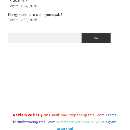
19 asal mı ?
Temmuz 24, 2026
Hangi kalem ucu daha yumuşak ?
Temmuz 22, 2026
Arama
giriş
Reklam ve İletişim:
E-mail:
backlinkpaneli@gmail.com
Teams:
forumhizmeti@gmail.com
Whatsapp: 0262 606 0 726
Telegram:
@karabul