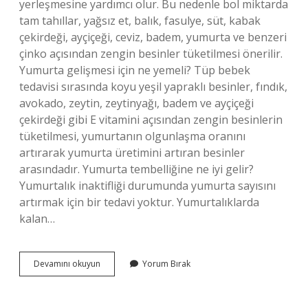
yerleşmesine yardımcı olur. Bu nedenle bol miktarda
tam tahıllar, yağsız et, balık, fasulye, süt, kabak
çekirdeği, ayçiçeği, ceviz, badem, yumurta ve benzeri
çinko açısından zengin besinler tüketilmesi önerilir.
Yumurta gelişmesi için ne yemeli? Tüp bebek
tedavisi sırasında koyu yeşil yapraklı besinler, fındık,
avokado, zeytin, zeytinyağı, badem ve ayçiçeği
çekirdeği gibi E vitamini açısından zengin besinlerin
tüketilmesi, yumurtanın olgunlaşma oranını
artırarak yumurta üretimini artıran besinler
arasındadır. Yumurta tembelliğine ne iyi gelir?
Yumurtalık inaktifliği durumunda yumurta sayısını
artırmak için bir tedavi yoktur. Yumurtalıklarda
kalan…
Yumurtanin
Devamını okuyun
Yorum Bırak
Tutmasi
Icin
Ne