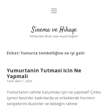
menüyü
Gizlilik Politikası
aç
Hakkımızda
Sinema ve Hikaye
Yasal Uyarı
Filmlerden ilham alan neşeli bilgiler!
Etiket:
Yumurta tembelliğine ne iyi gelir
Yumurtanin Tutmasi Icin Ne
Yapmali
Tarih: Ekim 1, 2024
Yumurtanın rahme tutunması için ne yapmalı? Çinko
içeren besinler kadınlarda ve erkeklerde hormon
seviyelerini düzenler ve bebeğin rahme