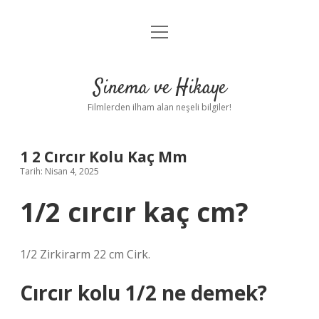
menüyü
Gizlilik Politikası
aç
Hakkımızda
Sinema ve Hikaye
Yasal Uyarı
Filmlerden ilham alan neşeli bilgiler!
1 2 Cırcır Kolu Kaç Mm
Tarih: Nisan 4, 2025
1/2 cırcır kaç cm?
1/2 Zirkirarm 22 cm Cirk.
Cırcır kolu 1/2 ne demek?