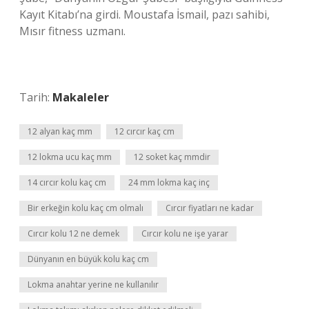
Kayıt Kitabı’na girdi. Moustafa İsmail, pazı sahibi,
Mısır fitness uzmanı.
Tarih:
Makaleler
12 alyan kaç mm
12 cırcır kaç cm
12 lokma ucu kaç mm
12 soket kaç mmdir
14 cırcır kolu kaç cm
24 mm lokma kaç inç
Bir erkeğin kolu kaç cm olmalı
Cırcır fiyatları ne kadar
Cırcır kolu 12 ne demek
Cırcır kolu ne işe yarar
Dünyanın en büyük kolu kaç cm
Lokma anahtar yerine ne kullanılır