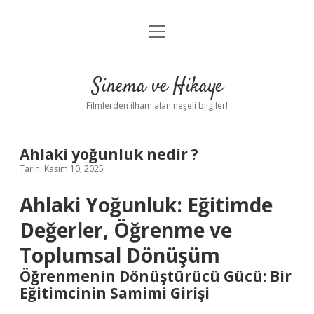
menüyü
Gizlilik Politikası
aç
Hakkımızda
Sinema ve Hikaye
Yasal Uyarı
Filmlerden ilham alan neşeli bilgiler!
Ahlaki yoğunluk nedir ?
Tarih: Kasım 10, 2025
Ahlaki Yoğunluk: Eğitimde
Değerler, Öğrenme ve
Toplumsal Dönüşüm
Öğrenmenin Dönüştürücü Gücü: Bir
Eğitimcinin Samimi Girişi