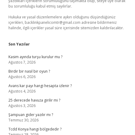
yazdıkları içeriklerin sorumluluğunu taşımakta olup, siteye üye olarak
bu sorumluluğu kabul etmiş sayılırlar.
Hukuka ve yasal düzenlemelere aykırı olduğunu düşündüğünüz
içerikleri,
backlinkpanelicomtr@gmail.com
adresine bildirmeniz
halinde, ilgili içerikler yasal süre içerisinde sitemizden kaldırılacaktır.
Son Yazılar
Kasim ayında turşu kurulur mu ?
Ağustos 7, 2026
Birdir bir nasıl bir oyun ?
Ağustos 6, 2026
Avans kar payı hangi hesapta izlenir ?
Ağustos 4, 2026
25 derecede havuza girilir mi ?
Ağustos 3, 2026
Şampuan gider yazılır mı ?
Temmuz 30, 2026
Tcdd Konya hangi bölgededir ?
Temmuz 28, 2026