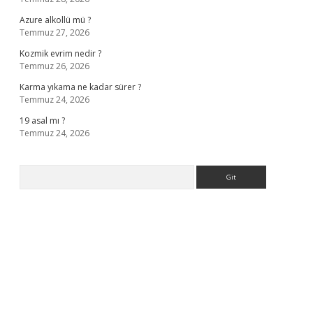
Azure alkollü mü ?
Temmuz 27, 2026
Kozmik evrim nedir ?
Temmuz 26, 2026
Karma yıkama ne kadar sürer ?
Temmuz 24, 2026
19 asal mı ?
Temmuz 24, 2026
Arama
ella casino giriş