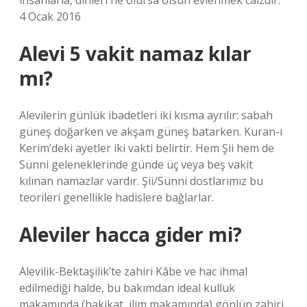
insanlarla, dinleri ne olursa olsun evlenmek caizdir.”
4 Ocak 2016
Alevi 5 vakit namaz kılar
mı?
Alevilerin günlük ibadetleri iki kısma ayrılır: sabah
güneş doğarken ve akşam güneş batarken. Kuran-ı
Kerim’deki ayetler iki vakti belirtir. Hem Şii hem de
Sünni geleneklerinde günde üç veya beş vakit
kılınan namazlar vardır. Şii/Sünni dostlarımız bu
teorileri genellikle hadislere bağlarlar.
Aleviler hacca gider mi?
Alevilik-Bektaşilik’te zahiri Kâbe ve hac ihmal
edilmediği halde, bu bakımdan ideal kulluk
makamında (hakikat, ilim makamında) gönlün zahiri