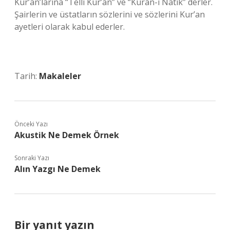
Kur’an’larına “Telli Kur’an” ve “Kuran-ı Natık” derler.
Şairlerin ve üstatların sözlerini ve sözlerini Kur’an
ayetleri olarak kabul ederler.
Tarih:
Makaleler
Önceki Yazı
Akustik Ne Demek Örnek
Sonraki Yazı
Alın Yazgı Ne Demek
Bir yanıt yazın