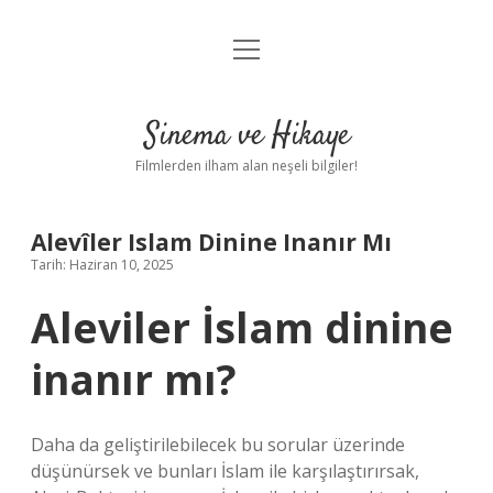
menüyü
Gizlilik Politikası
aç
Hakkımızda
Sinema ve Hikaye
Yasal Uyarı
Filmlerden ilham alan neşeli bilgiler!
Alevîler Islam Dinine Inanır Mı
Tarih: Haziran 10, 2025
Aleviler İslam dinine
inanır mı?
Daha da geliştirilebilecek bu sorular üzerinde
düşünürsek ve bunları İslam ile karşılaştırırsak,