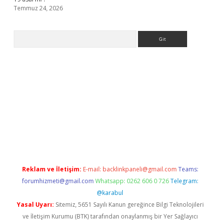
Temmuz 24, 2026
Arama
lla casino giriş
Reklam ve İletişim:
E-mail:
backlinkpaneli@gmail.com
Teams:
forumhizmeti@gmail.com
Whatsapp: 0262 606 0 726
Telegram:
@karabul
Yasal Uyarı:
Sitemiz, 5651 Sayılı Kanun gereğince Bilgi Teknolojileri
ve İletişim Kurumu (BTK) tarafından onaylanmış bir Yer Sağlayıcı