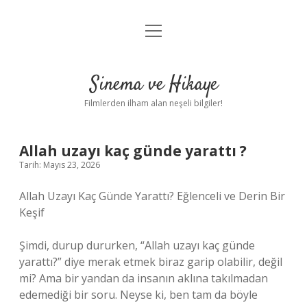
menüyü
Gizlilik Politikası
aç
Hakkımızda
Sinema ve Hikaye
Yasal Uyarı
Filmlerden ilham alan neşeli bilgiler!
Allah uzayı kaç günde yarattı ?
Tarih: Mayıs 23, 2026
Allah Uzayı Kaç Günde Yarattı? Eğlenceli ve Derin Bir
Keşif
Şimdi, durup dururken, “Allah uzayı kaç günde
yarattı?” diye merak etmek biraz garip olabilir, değil
mi? Ama bir yandan da insanın aklına takılmadan
edemediği bir soru. Neyse ki, ben tam da böyle