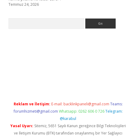
Temmuz 24, 2026
Arama
 bella casino giriş
Reklam ve İletişim:
E-mail:
backlinkpaneli@gmail.com
Teams:
forumhizmeti@gmail.com
Whatsapp: 0262 606 0 726
Telegram:
@karabul
Yasal Uyarı:
Sitemiz, 5651 Sayılı Kanun gereğince Bilgi Teknolojileri
ve İletişim Kurumu (BTK) tarafından onaylanmış bir Yer Sağlayıcı