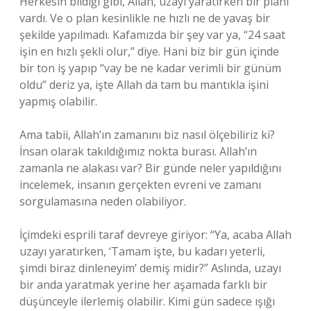
Herkesin bildiği gibi, Allah, uzayı yaratırken bir planı
vardı. Ve o plan kesinlikle ne hızlı ne de yavaş bir
şekilde yapılmadı. Kafamızda bir şey var ya, “24 saat
işin en hızlı şekli olur,” diye. Hani biz bir gün içinde
bir ton iş yapıp “vay be ne kadar verimli bir günüm
oldu” deriz ya, işte Allah da tam bu mantıkla işini
yapmış olabilir.
Ama tabii, Allah’ın zamanını biz nasıl ölçebiliriz ki?
İnsan olarak takıldığımız nokta burası. Allah’ın
zamanla ne alakası var? Bir günde neler yapıldığını
incelemek, insanın gerçekten evreni ve zamanı
sorgulamasına neden olabiliyor.
İçimdeki esprili taraf devreye giriyor: “Ya, acaba Allah
uzayı yaratırken, ‘Tamam işte, bu kadarı yeterli,
şimdi biraz dinleneyim’ demiş midir?” Aslında, uzayı
bir anda yaratmak yerine her aşamada farklı bir
düşünceyle ilerlemiş olabilir. Kimi gün sadece ışığı