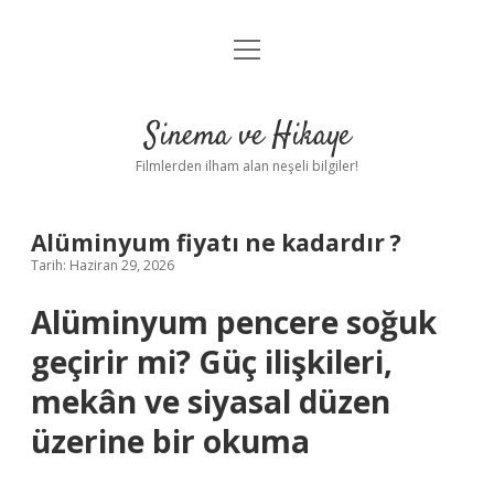
menüyü
Gizlilik Politikası
aç
Hakkımızda
Sinema ve Hikaye
Yasal Uyarı
Filmlerden ilham alan neşeli bilgiler!
Alüminyum fiyatı ne kadardır ?
Tarih: Haziran 29, 2026
Alüminyum pencere soğuk
geçirir mi? Güç ilişkileri,
mekân ve siyasal düzen
üzerine bir okuma