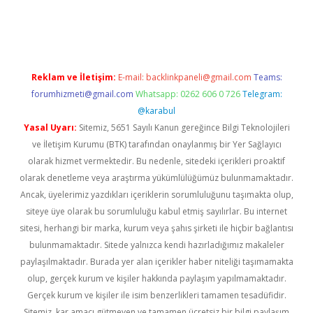
sino giriş
Reklam ve İletişim:
E-mail:
backlinkpaneli@gmail.com
Teams:
forumhizmeti@gmail.com
Whatsapp: 0262 606 0 726
Telegram:
@karabul
Yasal Uyarı:
Sitemiz, 5651 Sayılı Kanun gereğince Bilgi Teknolojileri
ve İletişim Kurumu (BTK) tarafından onaylanmış bir Yer Sağlayıcı
olarak hizmet vermektedir. Bu nedenle, sitedeki içerikleri proaktif
olarak denetleme veya araştırma yükümlülüğümüz bulunmamaktadır.
Ancak, üyelerimiz yazdıkları içeriklerin sorumluluğunu taşımakta olup,
siteye üye olarak bu sorumluluğu kabul etmiş sayılırlar. Bu internet
sitesi, herhangi bir marka, kurum veya şahıs şirketi ile hiçbir bağlantısı
bulunmamaktadır. Sitede yalnızca kendi hazırladığımız makaleler
paylaşılmaktadır. Burada yer alan içerikler haber niteliği taşımamakta
olup, gerçek kurum ve kişiler hakkında paylaşım yapılmamaktadır.
Gerçek kurum ve kişiler ile isim benzerlikleri tamamen tesadüfidir.
Sitemiz, kar amacı gütmeyen ve tamamen ücretsiz bir bilgi paylaşım