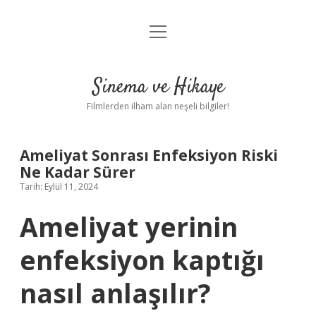
menüyü
Gizlilik Politikası
aç
Hakkımızda
Sinema ve Hikaye
Yasal Uyarı
Filmlerden ilham alan neşeli bilgiler!
Ameliyat Sonrası Enfeksiyon Riski
Ne Kadar Sürer
Tarih: Eylül 11, 2024
Ameliyat yerinin
enfeksiyon kaptığı
nasıl anlaşılır?