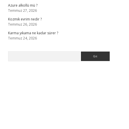
Azure alkollü mü ?
Temmuz 27, 2026
Kozmik evrim nedir ?
Temmuz 26, 2026
Karma yıkama ne kadar sürer ?
Temmuz 24, 2026
Arama
ş