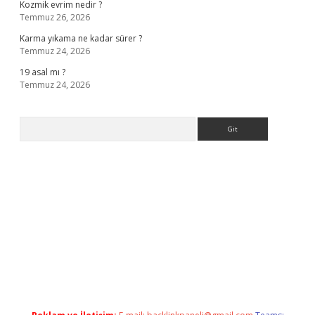
Kozmik evrim nedir ?
Temmuz 26, 2026
Karma yıkama ne kadar sürer ?
Temmuz 24, 2026
19 asal mı ?
Temmuz 24, 2026
Arama
a casino giriş