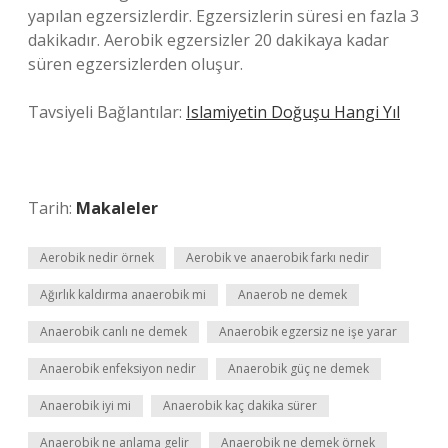
yapılan egzersizlerdir. Egzersizlerin süresi en fazla 3
dakikadır. Aerobik egzersizler 20 dakikaya kadar
süren egzersizlerden oluşur.
Tavsiyeli Bağlantılar:
Islamiyetin Doğuşu Hangi Yıl
Tarih:
Makaleler
Aerobik nedir örnek
Aerobik ve anaerobik farkı nedir
Ağırlık kaldırma anaerobik mi
Anaerob ne demek
Anaerobik canlı ne demek
Anaerobik egzersiz ne işe yarar
Anaerobik enfeksiyon nedir
Anaerobik güç ne demek
Anaerobik iyi mi
Anaerobik kaç dakika sürer
Anaerobik ne anlama gelir
Anaerobik ne demek örnek