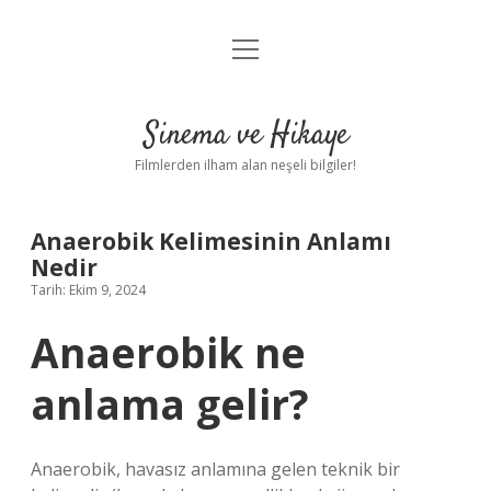
menüyü
Gizlilik Politikası
aç
Hakkımızda
Sinema ve Hikaye
Yasal Uyarı
Filmlerden ilham alan neşeli bilgiler!
Anaerobik Kelimesinin Anlamı
Nedir
Tarih: Ekim 9, 2024
Anaerobik ne
anlama gelir?
Anaerobik, havasız anlamına gelen teknik bir