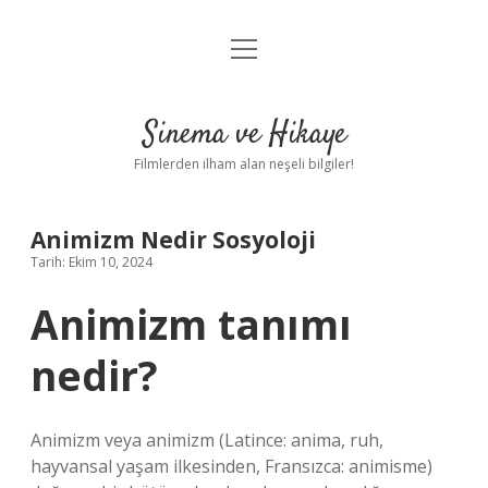
menüyü
Gizlilik Politikası
aç
Hakkımızda
Sinema ve Hikaye
Yasal Uyarı
Filmlerden ilham alan neşeli bilgiler!
Animizm Nedir Sosyoloji
Tarih: Ekim 10, 2024
Animizm tanımı
nedir?
Animizm veya animizm (Latince: anima, ruh,
hayvansal yaşam ilkesinden, Fransızca: animisme)