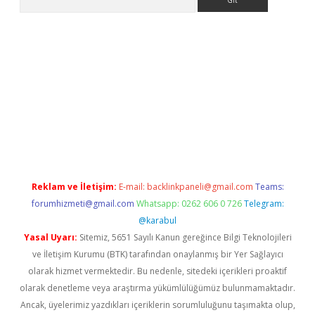
a casino giriş
Reklam ve İletişim:
E-mail:
backlinkpaneli@gmail.com
Teams:
forumhizmeti@gmail.com
Whatsapp: 0262 606 0 726
Telegram:
@karabul
Yasal Uyarı:
Sitemiz, 5651 Sayılı Kanun gereğince Bilgi Teknolojileri
ve İletişim Kurumu (BTK) tarafından onaylanmış bir Yer Sağlayıcı
olarak hizmet vermektedir. Bu nedenle, sitedeki içerikleri proaktif
olarak denetleme veya araştırma yükümlülüğümüz bulunmamaktadır.
Ancak, üyelerimiz yazdıkları içeriklerin sorumluluğunu taşımakta olup,