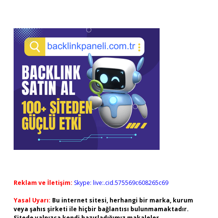
Sidebar
Reklam ve İletişim:
Skype: live:.cid.575569c608265c69
Yasal Uyarı:
Bu internet sitesi, herhangi bir marka, kurum
veya şahıs şirketi ile hiçbir bağlantısı bulunmamaktadır.
Sitede yalnızca kendi hazırladığımız makaleler