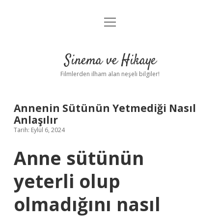
menüyü
Gizlilik Politikası
aç
Hakkımızda
Sinema ve Hikaye
Yasal Uyarı
Filmlerden ilham alan neşeli bilgiler!
Annenin Sütünün Yetmediği Nasıl
Anlaşılır
Tarih: Eylül 6, 2024
Anne sütünün
yeterli olup
olmadığını nasıl