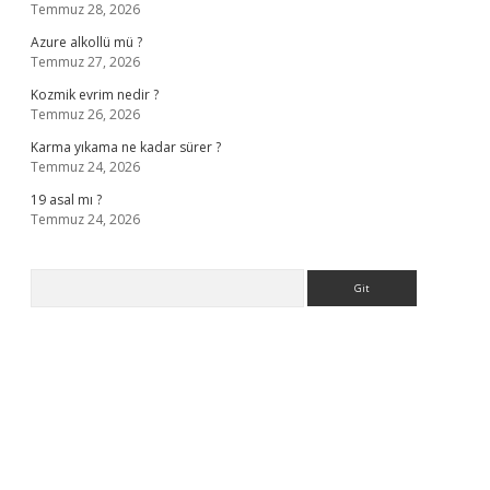
Temmuz 28, 2026
Azure alkollü mü ?
Temmuz 27, 2026
Kozmik evrim nedir ?
Temmuz 26, 2026
Karma yıkama ne kadar sürer ?
Temmuz 24, 2026
19 asal mı ?
Temmuz 24, 2026
Arama
lla casino giriş