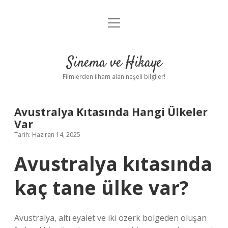
menüyü
Gizlilik Politikası
aç
Hakkımızda
Sinema ve Hikaye
Yasal Uyarı
Filmlerden ilham alan neşeli bilgiler!
Avustralya Kıtasında Hangi Ülkeler
Var
Tarih: Haziran 14, 2025
Avustralya kıtasında
kaç tane ülke var?
Avustralya, altı eyalet ve iki özerk bölgeden oluşan