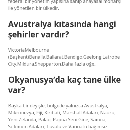
federal bir yönetim yapısına sahip anayasal monarşi
ile yönetilen bir ülkedir.
Avustralya kıtasında hangi
şehirler vardır?
VictoriaMelbourne
(Başkent)Benalla.Ballarat.Bendigo.Geelong.Latrobe
City.Mildura.Shepparton.Daha fazla öğe…
Okyanusya’da kaç tane ülke
var?
Başka bir deyişle, bölgede yalnızca Avustralya,
Mikronezya, Fiji, Kiribati, Marshall Adaları, Nauru,
Yeni Zelanda, Palau, Papua Yeni Gine, Samoa,
Solomon Adaları, Tuvalu ve Vanuatu bağımsız