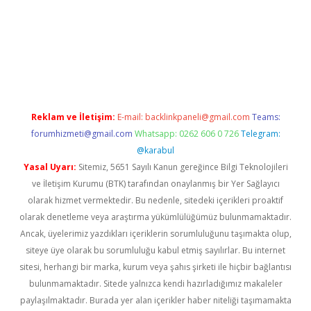
a casino giriş
Reklam ve İletişim:
E-mail:
backlinkpaneli@gmail.com
Teams:
forumhizmeti@gmail.com
Whatsapp: 0262 606 0 726
Telegram:
@karabul
Yasal Uyarı:
Sitemiz, 5651 Sayılı Kanun gereğince Bilgi Teknolojileri
ve İletişim Kurumu (BTK) tarafından onaylanmış bir Yer Sağlayıcı
olarak hizmet vermektedir. Bu nedenle, sitedeki içerikleri proaktif
olarak denetleme veya araştırma yükümlülüğümüz bulunmamaktadır.
Ancak, üyelerimiz yazdıkları içeriklerin sorumluluğunu taşımakta olup,
siteye üye olarak bu sorumluluğu kabul etmiş sayılırlar. Bu internet
sitesi, herhangi bir marka, kurum veya şahıs şirketi ile hiçbir bağlantısı
bulunmamaktadır. Sitede yalnızca kendi hazırladığımız makaleler
paylaşılmaktadır. Burada yer alan içerikler haber niteliği taşımamakta