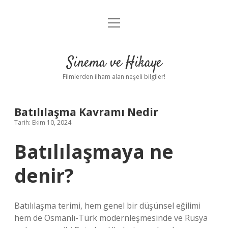
menüyü
Gizlilik Politikası
aç
Hakkımızda
Sinema ve Hikaye
Yasal Uyarı
Filmlerden ilham alan neşeli bilgiler!
Batılılaşma Kavramı Nedir
Tarih: Ekim 10, 2024
Batılılaşmaya ne
denir?
Batılılaşma terimi, hem genel bir düşünsel eğilimi
hem de Osmanlı-Türk modernleşmesinde ve Rusya