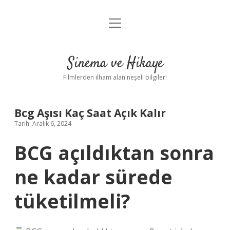
menüyü
Gizlilik Politikası
aç
Hakkımızda
Sinema ve Hikaye
Yasal Uyarı
Filmlerden ilham alan neşeli bilgiler!
Bcg Aşısı Kaç Saat Açık Kalır
Tarih: Aralık 6, 2024
BCG açıldıktan sonra
ne kadar sürede
tüketilmeli?