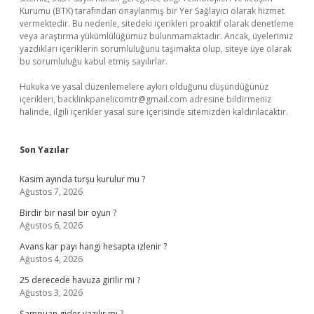
Kurumu (BTK) tarafından onaylanmış bir Yer Sağlayıcı olarak hizmet
vermektedir. Bu nedenle, sitedeki içerikleri proaktif olarak denetleme
veya araştırma yükümlülüğümüz bulunmamaktadır. Ancak, üyelerimiz
yazdıkları içeriklerin sorumluluğunu taşımakta olup, siteye üye olarak
bu sorumluluğu kabul etmiş sayılırlar.
Hukuka ve yasal düzenlemelere aykırı olduğunu düşündüğünüz
içerikleri,
backlinkpanelicomtr@gmail.com
adresine bildirmeniz
halinde, ilgili içerikler yasal süre içerisinde sitemizden kaldırılacaktır.
Son Yazılar
Kasim ayında turşu kurulur mu ?
Ağustos 7, 2026
Birdir bir nasıl bir oyun ?
Ağustos 6, 2026
Avans kar payı hangi hesapta izlenir ?
Ağustos 4, 2026
25 derecede havuza girilir mi ?
Ağustos 3, 2026
Şampuan gider yazılır mı ?