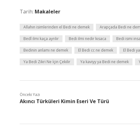
Tarih:
Makaleler
Allahın isimlerinden el Bedi ne demek
Arapçada Bedi ne de
Bedî ilmi kaça ayrılır
Bedi ilmi nedir kısaca
Bedi ismi insa
Bedinin anlamı ne demek
El Bedi cc ne demek
El Bedi 
Ya Bedi Zikri Ne İçin Çekilir
Ya kaviyy ya Bedi ne demek
Önceki Yazı
Akıncı Türküleri Kimin Eseri Ve Türü