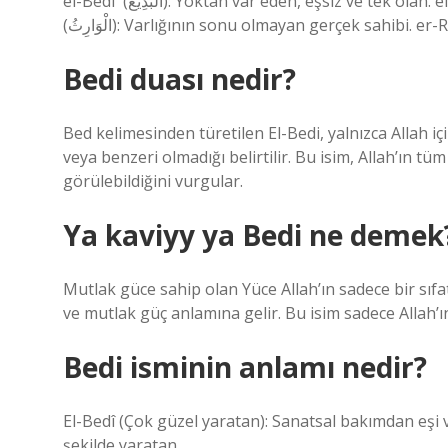
el-Bedî` (الْبَدِيعُ): Yoktan var eden, eşsiz ve tek olan. el-Bâkî (الْبَاقِي): Varlığı sürekli, ezeli ve sonsuz olan. el-Vâris
Bedi duası nedir?
Bed kelimesinden türetilen El-Bedi, yalnızca Allah içi
veya benzeri olmadığı belirtilir. Bu isim, Allah’ın tüm 
görülebildiğini vurgular.
Ya kaviyy ya Bedi ne demek
Mutlak güce sahip olan Yüce Allah’ın sadece bir sıfat
ve mutlak güç anlamına gelir. Bu isim sadece Allah’ın 
Bedi isminin anlamı nedir?
El-Bedî (Çok güzel yaratan): Sanatsal bakımdan eşi 
şekilde yaratan.