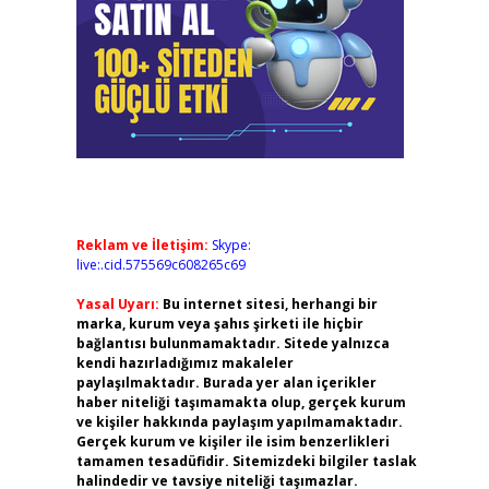
Reklam ve İletişim:
Skype:
live:.cid.575569c608265c69
Yasal Uyarı:
Bu internet sitesi, herhangi bir
marka, kurum veya şahıs şirketi ile hiçbir
bağlantısı bulunmamaktadır. Sitede yalnızca
kendi hazırladığımız makaleler
paylaşılmaktadır. Burada yer alan içerikler
haber niteliği taşımamakta olup, gerçek kurum
ve kişiler hakkında paylaşım yapılmamaktadır.
Gerçek kurum ve kişiler ile isim benzerlikleri
tamamen tesadüfidir. Sitemizdeki bilgiler taslak
halindedir ve tavsiye niteliği taşımazlar.