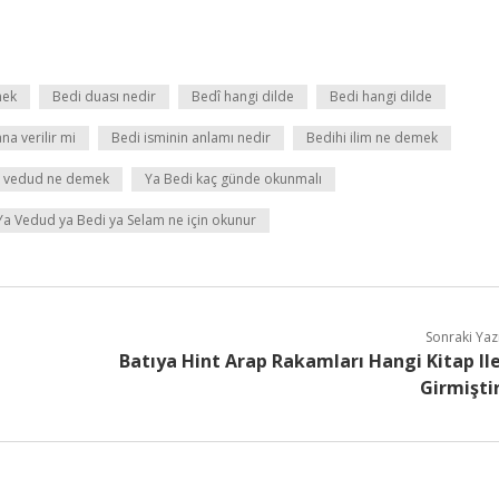
mek
Bedi duası nedir
Bedî hangi dilde
Bedi hangi dilde
na verilir mi
Bedi isminin anlamı nedir
Bedihi ilim ne demek
ya vedud ne demek
Ya Bedi kaç günde okunmalı
Ya Vedud ya Bedi ya Selam ne için okunur
Sonraki Yaz
Batıya Hint Arap Rakamları Hangi Kitap Il
Girmişti