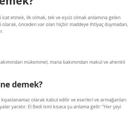
demek?
i icat etmek, ilk olmak, tek ve eşsiz olmak anlamına gelen
mi olarak, önceden var olan hiçbir maddeye ihtiyaç duymadan,
r.
fız bakımından mükemmel, mana bakımından makul ve ahenkli
i ne demek?
, kıyaslanamaz olarak kabul edilir ve eserleri ve armağanları
alar yaratır. El Bedi ismi kısaca şu anlama gelir: “Her şeyi