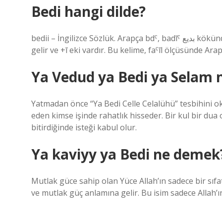
Bedi hangi dilde?
bedii – İngilizce Sözlük. Arapça bdˁ, badīˁ بديع kökünden türemiştir, “yeni, orijinal, benzersiz, garip” anlamına
Ya Vedud ya Bedi ya Selam n
Yatmadan önce “Ya Bedi Celle Celalühü” tesbihini ok
eden kimse işinde rahatlık hisseder. Bir kul bir dua
bitirdiğinde isteği kabul olur.
Ya kaviyy ya Bedi ne demek
Mutlak güce sahip olan Yüce Allah’ın sadece bir sıfat
ve mutlak güç anlamına gelir. Bu isim sadece Allah’ın 