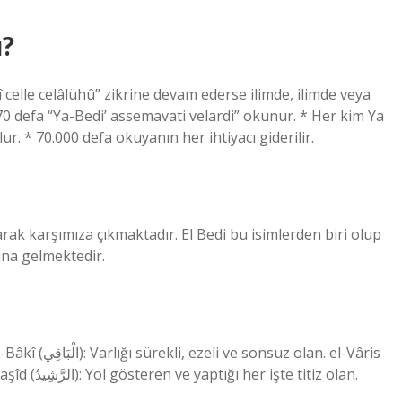
ı?
celle celâlühû” zikrine devam ederse ilimde, ilimde veya
 70 defa “Ya-Bedi’ assemavati velardi” okunur. * Her kim Ya
ur. * 70.000 defa okuyanın her ihtiyacı giderilir.
arak karşımıza çıkmaktadır. El Bedi bu isimlerden biri olup
ına gelmektedir.
(الْوَارِثُ): Varlığının sonu olmayan gerçek sahibi. er-Raşîd (الرَّشِيدُ): Yol gösteren ve yaptığı her işte titiz olan.