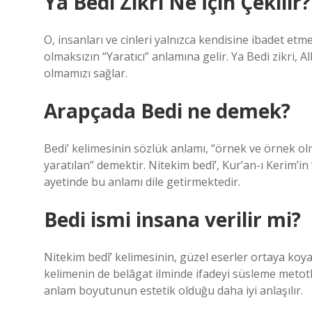
Ya Bedi Zikri Ne İçin Çekilir?
O, insanları ve cinleri yalnızca kendisine ibadet etme
olmaksızın “Yaratıcı” anlamına gelir. Ya Bedi zikri, Al
olmamızı sağlar.
Arapçada Bedi ne demek?
Bedi’ kelimesinin sözlük anlamı, “örnek ve örnek ol
yaratılan” demektir. Nitekim bedî’, Kur’an-ı Kerim’in
ayetinde bu anlamı dile getirmektedir.
Bedi ismi insana verilir mi?
Nitekim bedî’ kelimesinin, güzel eserler ortaya koyan
kelimenin de belâgat ilminde ifadeyi süsleme metot
anlam boyutunun estetik olduğu daha iyi anlaşılır.