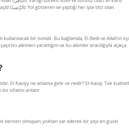
(الْوَارِثُ): Varlığının sonu olmayan gerçek sahibi. er-Raşîd (الرَّشِيدُ): Yol gösteren ve yaptığı her işte titiz olan.
n kullanılacak bir isimdir. Bu bağlamda, El-Bedi ve Allah’ın eş
şaşırtıcı alemleri yarattığını ve bu alemler aracılığıyla açıkça
?
ıdır. El-Kaviyy ne anlama gelir ve nedir? El-Kaviy; Tek kudretl
bir sıfatını anlatır.
ve benzeri olmayan; yoktan var ederek bir şeyi en güzel