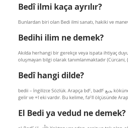
Bedî ilmi kaça ayrılır?
Bunlardan biri olan Bedi ilmi sanatı, hakiki ve manev
Bedihi ilim ne demek?
Akılda herhangi bir gerekçe veya ispata ihtiyaç duyu
oluşmayan bilgi olarak tanımlanmaktadır (Cürcani, (
Bedî hangi dilde?
bedii – İngilizce Sözlük. Arapça bdˁ, badīˁ بديع kökünden türemiştir, “yeni, orijinal, benzersiz, garip” anlamına
El Bedi ya vedud ne demek?