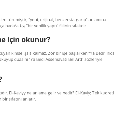
gelir ve +ī eki vardır. Bu kelime, faˁīl ölçüsünde Arapça badaˁa بَدَعَ “bir yenilik yaptı” fiilinin sıfatıdır.
e için okunur?
uyan kimse işsiz kalmaz. Zor bir işe başlarken “Ya Bedi” nid
 okuyup duasını “Ya Bedi Assemavati Bel Ard” sözleriyle
?
ıdır. El-Kaviyy ne anlama gelir ve nedir? El-Kaviy; Tek kudretl
bir sıfatını anlatır.