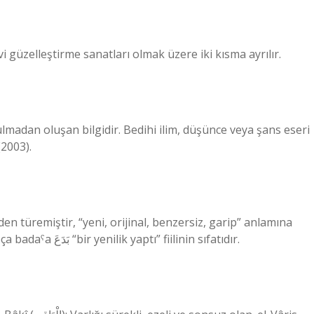
i güzelleştirme sanatları olmak üzere iki kısma ayrılır.
lmadan oluşan bilgidir. Bedihi ilim, düşünce veya şans eseri
2003).
gelir ve +ī eki vardır. Bu kelime, faˁīl ölçüsünde Arapça badaˁa بَدَعَ “bir yenilik yaptı” fiilinin sıfatıdır.