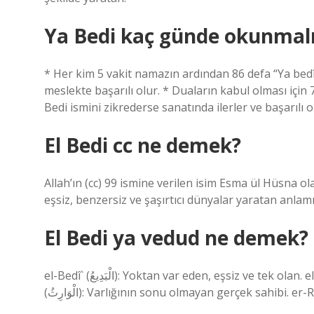
Ya Bedi kaç günde okunmal
* Her kim 5 vakit namazın ardından 86 defa “Ya bedî 
meslekte başarılı olur. * Duaların kabul olması için
Bedi ismini zikrederse sanatında ilerler ve başarılı ol
El Bedi cc ne demek?
Allah’ın (cc) 99 ismine verilen isim Esma ül Hüsna ol
eşsiz, benzersiz ve şaşırtıcı dünyalar yaratan anlam
El Bedi ya vedud ne demek?
el-Bedî` (الْبَدِيعُ): Yoktan var eden, eşsiz ve tek olan. el-Bâkî (الْبَاقِي): Varlığı sürekli, ezeli ve sonsuz olan. el-Vâris