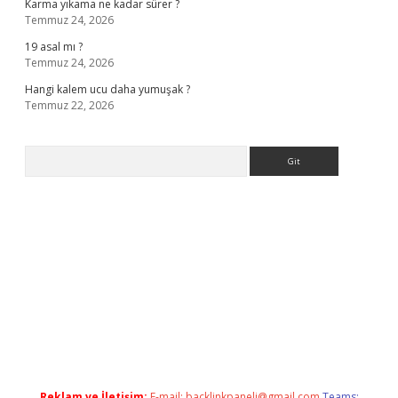
Karma yıkama ne kadar sürer ?
Temmuz 24, 2026
19 asal mı ?
Temmuz 24, 2026
Hangi kalem ucu daha yumuşak ?
Temmuz 22, 2026
Arama
casino giriş
Reklam ve İletişim:
E-mail:
backlinkpaneli@gmail.com
Teams: