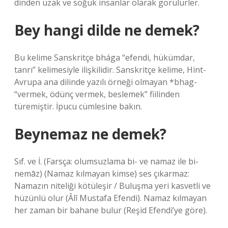
dinden uzak ve soğuk insanlar olarak görülürler.
Bey hangi dilde ne demek?
Bu kelime Sanskritçe bhága “efendi, hükümdar,
tanrı” kelimesiyle ilişkilidir. Sanskritçe kelime, Hint-
Avrupa ana dilinde yazılı örneği olmayan *bhag-
“vermek, ödünç vermek, beslemek” fiilinden
türemiştir. İpucu cümlesine bakın.
Beynemaz ne demek?
Sıf. ve İ. (Farsça: olumsuzlama bі- ve namaz ile bі-
nemāz) (Namaz kılmayan kimse) ses çıkarmaz:
Namazın niteliği kötüleşir / Buluşma yeri kasvetli ve
hüzünlü olur (Âlî Mustafa Efendi). Namaz kılmayan
her zaman bir bahane bulur (Reşid Efendi’ye göre).