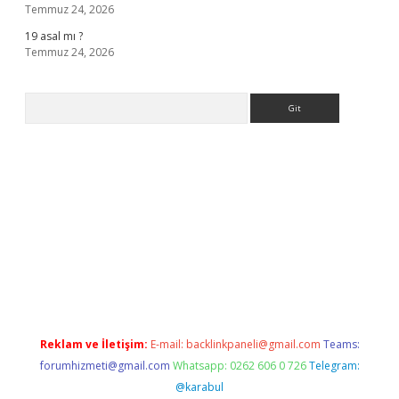
Temmuz 24, 2026
19 asal mı ?
Temmuz 24, 2026
Arama
 bella casino giriş
Reklam ve İletişim:
E-mail:
backlinkpaneli@gmail.com
Teams:
forumhizmeti@gmail.com
Whatsapp: 0262 606 0 726
Telegram:
@karabul