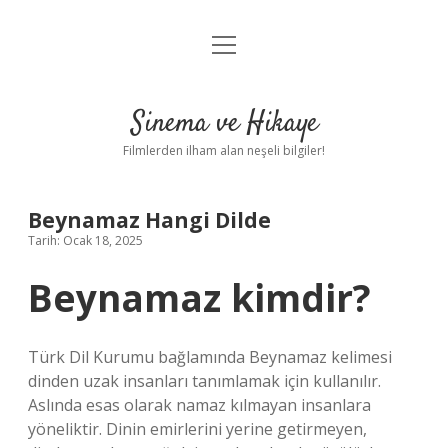
menüyü
Gizlilik Politikası
aç
Hakkımızda
Sinema ve Hikaye
Yasal Uyarı
Filmlerden ilham alan neşeli bilgiler!
Beynamaz Hangi Dilde
Tarih: Ocak 18, 2025
Beynamaz kimdir?
Türk Dil Kurumu bağlamında Beynamaz kelimesi
dinden uzak insanları tanımlamak için kullanılır.
Aslında esas olarak namaz kılmayan insanlara
yöneliktir. Dinin emirlerini yerine getirmeyen,