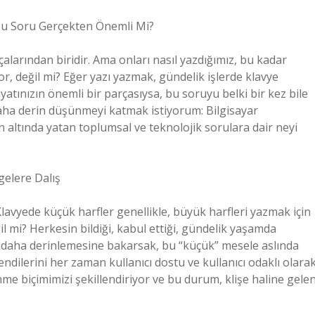
? Bu Soru Gerçekten Önemli Mi?
alarından biridir. Ama onları nasıl yazdığımız, bu kadar
r, değil mi? Eğer yazı yazmak, gündelik işlerde klavye
atınızın önemli bir parçasıysa, bu soruyu belki bir kez bile
daha derin düşünmeyi katmak istiyorum: Bilgisayar
n altında yatan toplumsal ve teknolojik sorulara dair neyi
gelere Dalış
Klavyede küçük harfler genellikle, büyük harfleri yazmak için
ğil mi? Herkesin bildiği, kabul ettiği, gündelik yaşamda
z daha derinlemesine bakarsak, bu “küçük” mesele aslında
kendilerini her zaman kullanıcı dostu ve kullanıcı odaklı olara
e biçimimizi şekillendiriyor ve bu durum, klişe haline gele