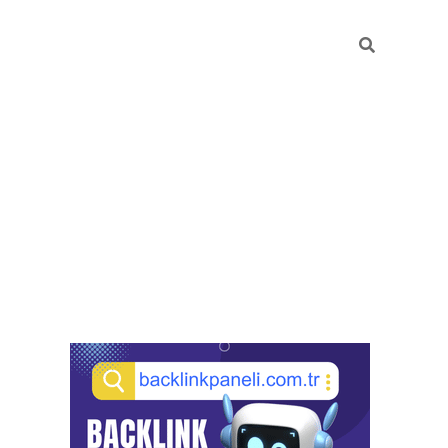
Sidebar
pia bella casino giriş