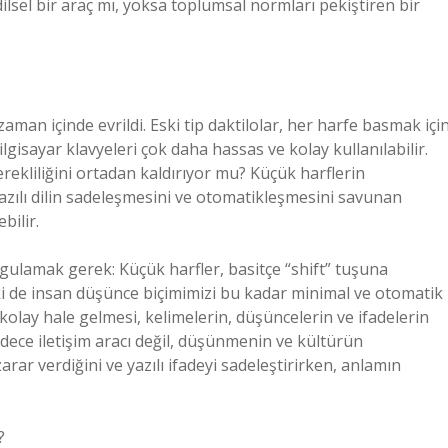
ilsel bir araç mı, yoksa toplumsal normları pekiştiren bir
zaman içinde evrildi. Eski tip daktilolar, her harfe basmak içi
lgisayar klavyeleri çok daha hassas ve kolay kullanılabilir.
rekliliğini ortadan kaldırıyor mu? Küçük harflerin
yazılı dilin sadeleşmesini ve otomatikleşmesini savunan
bilir.
rgulamak gerek: Küçük harfler, basitçe “shift” tuşuna
ki de insan düşünce biçimimizi bu kadar minimal ve otomatik
kolay hale gelmesi, kelimelerin, düşüncelerin ve ifadelerin
dece iletişim aracı değil, düşünmenin ve kültürün
 zarar verdiğini ve yazılı ifadeyi sadeleştirirken, anlamın
?