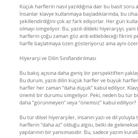
Küçük harflerin nasıl yazıldığına dair bu basit soru
İnsanlar klavye kullanmaya başladıklarında, bu cihazl
şekillendirdiğini çok az fark ediyorlar. Her gün kul
olmayı simgeliyor. Bu, yazılı dildeki hiyerarşiyi, y
harflerin çoğu zaman göz ardı edilebileceği fikrini 
harfle başlatmaya özen gösteriyoruz ama aynı özeni
Hiyerarşi ve Dilin Sınıflandırılması
Bu bakış açısına daha geniş bir perspektiften yaklaş
Bu durum, yazılı dilin küçük harfler ve büyük harfle
harfler her zaman “daha düşük” kabul ediliyor. Klav
önemli bir durumu simgeliyor. Peki, neden bu tür b
daha “görünmeyen” veya “önemsiz” kabul ediliyor?
Bu tür dilsel hiyerarşiler, insanın yazı ve dil yoluy
harflerin “daha az” olduğu algısı, belki de gelenekse
yapılarının bir yansımasıdır. Bu, sadece yazım kurall