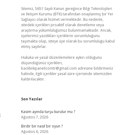
Sitemiz, 5651 Sayılı Kanun gereğince Bilgi Teknolojileri
ve İletişim Kurumu (BTK) tarafından onaylanmış bir Yer
Sağlayıcı olarak hizmet vermektedir. Bu nedenle,
sitedeki içerikleri proaktif olarak denetleme veya
araştırma yükümlülüğümüz bulunmamaktadır. Ancak,
üyelerimiz yazdıkları içeriklerin sorumluluğunu
taşımakta olup, siteye üye olarak bu sorumluluğu kabul
etmiş sayılırlar.
Hukuka ve yasal düzenlemelere aykırı olduğunu
düşündüğünüz içerikleri,
backlinkpanelicomtr@gmail.com
adresine bildirmeniz
halinde, ilgili içerikler yasal süre içerisinde sitemizden
kaldırılacaktır.
Son Yazılar
Kasim ayında turşu kurulur mu ?
k
Ağustos 7, 2026
Birdir bir nasıl bir oyun ?
Ağustos 6, 2026