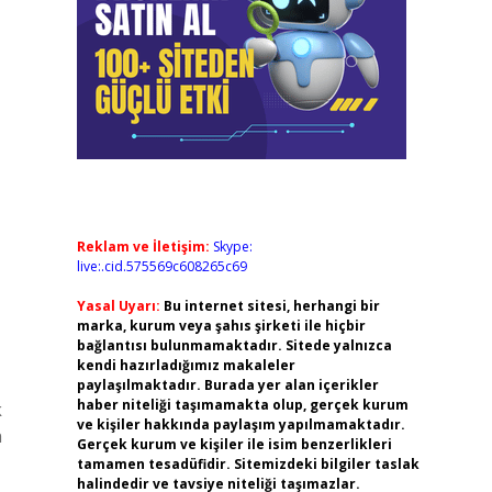
Reklam ve İletişim:
Skype:
live:.cid.575569c608265c69
Yasal Uyarı:
Bu internet sitesi, herhangi bir
marka, kurum veya şahıs şirketi ile hiçbir
bağlantısı bulunmamaktadır. Sitede yalnızca
kendi hazırladığımız makaleler
paylaşılmaktadır. Burada yer alan içerikler
haber niteliği taşımamakta olup, gerçek kurum
k
ve kişiler hakkında paylaşım yapılmamaktadır.
n
Gerçek kurum ve kişiler ile isim benzerlikleri
tamamen tesadüfidir. Sitemizdeki bilgiler taslak
halindedir ve tavsiye niteliği taşımazlar.