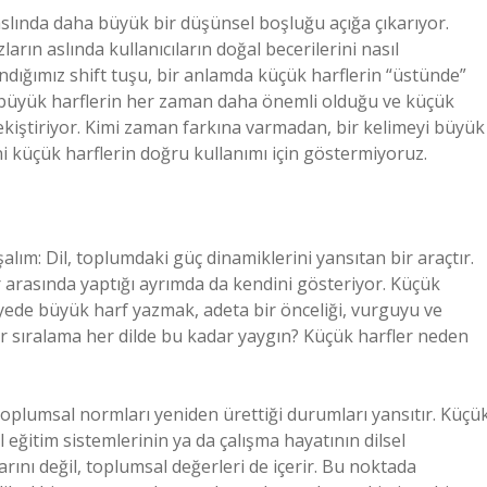
 aslında daha büyük bir düşünsel boşluğu açığa çıkarıyor.
arın aslında kullanıcıların doğal becerilerini nasıl
landığımız shift tuşu, bir anlamda küçük harflerin “üstünde”
ani büyük harflerin her zaman daha önemli olduğu ve küçük
pekiştiriyor. Kimi zaman farkına varmadan, bir kelimeyi büyük
 küçük harflerin doğru kullanımı için göstermiyoruz.
alım: Dil, toplumdaki güç dinamiklerini yansıtan bir araçtır.
r arasında yaptığı ayrımda da kendini gösteriyor. Küçük
yede büyük harf yazmak, adeta bir önceliği, vurguyu ve
ir sıralama her dilde bu kadar yaygın? Küçük harfler neden
la toplumsal normları yeniden ürettiği durumları yansıtır. Küçü
l eğitim sistemlerinin ya da çalışma hayatının dilsel
arını değil, toplumsal değerleri de içerir. Bu noktada