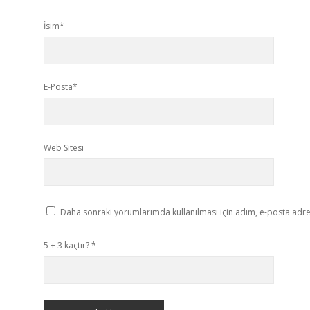
İsim*
E-Posta*
Web Sitesi
Daha sonraki yorumlarımda kullanılması için adım, e-posta adres
5 + 3 kaçtır?
*