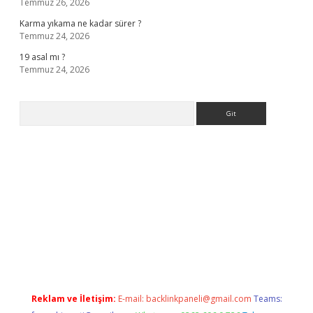
Temmuz 26, 2026
Karma yıkama ne kadar sürer ?
Temmuz 24, 2026
19 asal mı ?
Temmuz 24, 2026
Arama
a casino giriş
Reklam ve İletişim:
E-mail:
backlinkpaneli@gmail.com
Teams: