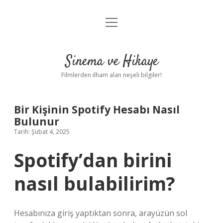
menüyü
Gizlilik Politikası
aç
Hakkımızda
Sinema ve Hikaye
Yasal Uyarı
Filmlerden ilham alan neşeli bilgiler!
Bir Kişinin Spotify Hesabı Nasıl
Bulunur
Tarih: Şubat 4, 2025
Spotify’dan birini
nasıl bulabilirim?
Hesabınıza giriş yaptıktan sonra, arayüzün sol