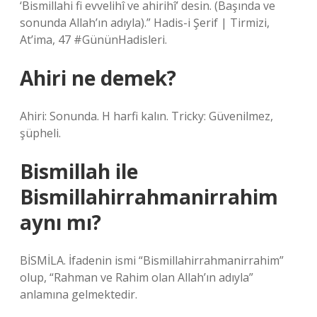
‘Bismillahi fi evvelihî ve ahirihî’ desin. (Başında ve
sonunda Allah’ın adıyla).” Hadis-i Şerif | Tirmizi,
At’ima, 47 #GününHadisleri.
Ahiri ne demek?
Ahiri: Sonunda. H harfi kalın. Tricky: Güvenilmez,
şüpheli.
Bismillah ile
Bismillahirrahmanirrahim
aynı mı?
BİSMİLA. İfadenin ismi “Bismillahirrahmanirrahim”
olup, “Rahman ve Rahim olan Allah’ın adıyla”
anlamına gelmektedir.