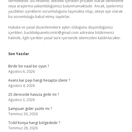
vermektedir. Bu nedenle, sitedeki içerikleri proaktif olarak denetleme
veya araştırma yükümlülüğümüz bulunmamaktadır. Ancak, üyelerimiz
yazdıkları içeriklerin sorumluluğunu taşımakta olup, siteye üye olarak
bu sorumluluğu kabul etmiş sayılırlar.
Hukuka ve yasal düzenlemelere aykırı olduğunu düşündüğünüz
içerikleri,
backlinkpanelicomtr@gmail.com
adresine bildirmeniz
halinde, ilgili içerikler yasal süre içerisinde sitemizden kaldırılacaktır.
Son Yazılar
Birdir bir nasıl bir oyun ?
Ağustos 6, 2026
Avans kar payı hangi hesapta izlenir ?
Ağustos 4, 2026
25 derecede havuza girilir mi ?
Ağustos 3, 2026
Şampuan gider yazılır mı ?
Temmuz 30, 2026
Tcdd Konya hangi bölgededir ?
Temmuz 28, 2026