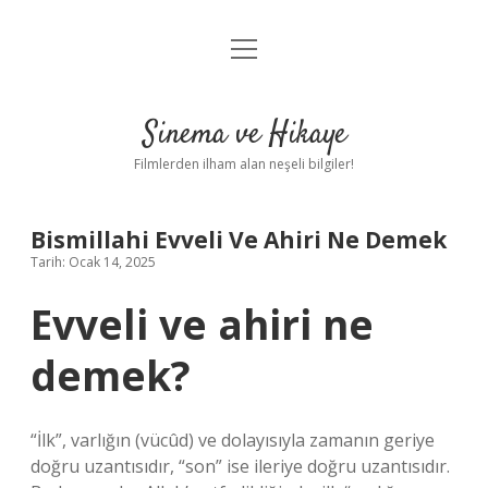
menüyü
Gizlilik Politikası
aç
Hakkımızda
Sinema ve Hikaye
Yasal Uyarı
Filmlerden ilham alan neşeli bilgiler!
Bismillahi Evveli Ve Ahiri Ne Demek
Tarih: Ocak 14, 2025
Evveli ve ahiri ne
demek?
“İlk”, varlığın (vücûd) ve dolayısıyla zamanın geriye
doğru uzantısıdır, “son” ise ileriye doğru uzantısıdır.