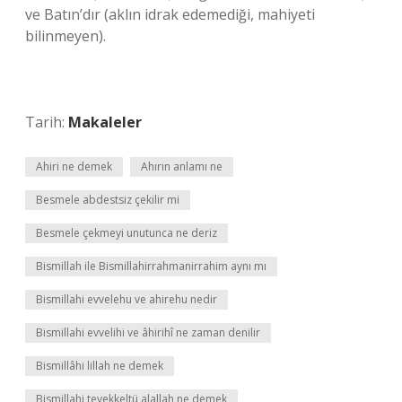
ve Batın’dır (aklın idrak edemediği, mahiyeti
bilinmeyen).
Tarih:
Makaleler
Ahiri ne demek
Ahırın anlamı ne
Besmele abdestsiz çekilir mi
Besmele çekmeyi unutunca ne deriz
Bismillah ile Bismillahirrahmanirrahim aynı mı
Bismillahi evvelehu ve ahirehu nedir
Bismillahi evvelihi ve âhirihî ne zaman denilir
Bismillâhi lillah ne demek
Bismillahi tevekkeltü alallah ne demek