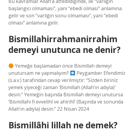
Bu kavramlar Allah’a atfedildiğinde, ilk “varlığın
başlangıcı olmaması”, yani “ebedi olması” anlamına
gelir ve son “varlığın sonu olmaması”, yani “ebedi
olması” anlamına gelir.
Bismillahirrahmanirrahim
demeyi unutunca ne denir?
Yemeğe başlamadan önce Bismillah demeyi
unutursam ne yapmalıyım?
Peygamber Efendimiz
(s.a.v.) tarafından cevap verilmiştir: “Sizden biriniz
yemek yiyeceği zaman ‘Bismillah (Allah’ın adıyla)’
desin.” Yemeğin başında Bismillah demeyi unutursa
‘Bismillahi fi evvelihî ve ahirihî’ (Başında ve sonunda
Allah’ın adıyla) desin.” 22 Nisan 2024
Bismillâhi lillah ne demek?