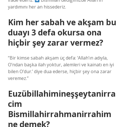
ifade ederiz.
Bismillah dediğimizde Allah’ın
yardımını her an hissederiz.
Kim her sabah ve akşam bu
duayı 3 defa okursa ona
hiçbir şey zarar vermez?
“Bir kimse sabah akşam üç defa: ‘Allah’ın adıyla,
O’ndan başka ilah yoktur, alemleri ve kainatı en iyi
bilen O’dur.’ diye dua ederse, hiçbir şey ona zarar
veremez.”
Euzübillahimineşşeytanirra
cim
Bismillahirrahmanirrahim
ne demek?