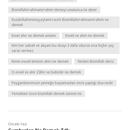
Bismillahirrahmanirrahim demeyi unutunca ne denir
Euzübillahimineşşeytanirracim Bismillahirrahmanirrahim ne
demek
Evvel ahir ne demek anlamı
Evveli ve ahiri ne demek
Kim her sabah ve akşam bu duayı 3 defa okursa ona hiçbir şey
zarar vermez
Kimin evveli kiminin ahiri ne demek
Neden Bismillah deriz
O evvel ve ahir Zâhir ve batındır ne demek
Peygamberimizin yemeğe başlamadan önce yaptığı dua nedir
Yemekten önce bismillah demek sünnet mi
Önceki Yazı