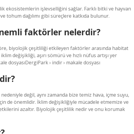
lik ekosistemlerin işlevselliğini sağlar. Farklı bitki ve hayvan
 ve tohum dağılımı gibi süreçlere katkıda bulunur.
önemli faktörler nelerdir?
, biyolojik çeşitliliği etkileyen faktörler arasında habitat
 iklim değişikliği, aşırı sömürü ve hızlı nüfus artışı yer
kale dosyasıDergiPark › indir › makale dosyası
dir?
ri nedeniyle değil, aynı zamanda bize temiz hava, içme suyu,
için de önemlidir. İklim değişikliğiyle mücadele etmemize ve
ilerini azaltır. Biyolojik çeşitlilik nedir ve onu korumak
r?