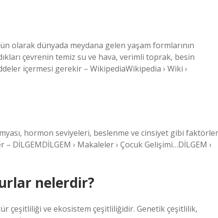
bütün olarak dünyada meydana gelen yaşam formlarının
şadıkları çevrenin temiz su ve hava, verimli toprak, besin
addeler içermesi gerekir – WikipediaWikipedia › Wiki ›
imyası, hormon seviyeleri, beslenme ve cinsiyet gibi faktörle
örler – DİLGEMDİLGEM › Makaleler › Çocuk Gelişimi…DİLGEM ›
urlar nelerdir?
r çeşitliliği ve ekosistem çeşitliliğidir. Genetik çeşitlilik,