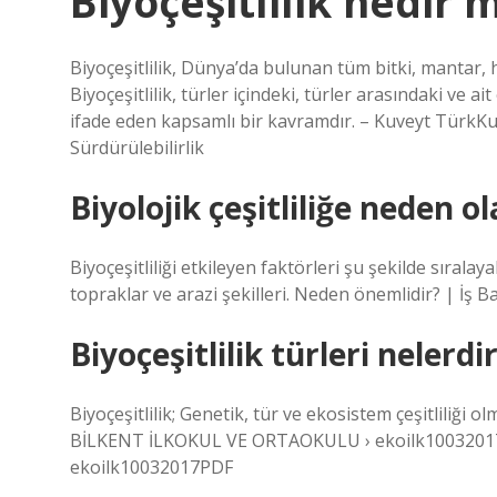
Biyoçeşitlilik nedir
Biyoçeşitlilik, Dünya’da bulunan tüm bitki, mantar,
Biyoçeşitlilik, türler içindeki, türler arasındaki ve a
ifade eden kapsamlı bir kavramdır. – Kuveyt TürkKuv
Sürdürülebilirlik
Biyolojik çeşitliliğe neden o
Biyoçeşitliliği etkileyen faktörleri şu şekilde sıralayab
topraklar ve arazi şekilleri. Neden önemlidir? | İş 
Biyoçeşitlilik türleri nelerdi
Biyoçeşitlilik; Genetik, tür ve ekosistem çeşitliliği o
BİLKENT İLKOKUL VE ORTAOKULU › ekoilk100320
ekoilk10032017PDF