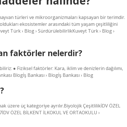
 maddeler halinde?
 hayvan türleri ve mikroorganizmaları kapsayan bir terimdir.
it oldukları ekosistemler arasındaki tüm yaşam çeşitliliğini
eyt Türk › Blog › SürdürülebilirlikKuveyt Türk › Blog ›
lan faktörler nelerdir?
iliriz: ● Fiziksel faktörler: Kara, iklim ve denizlerin dağılımı,
Bankası Blogİş Bankası › Blogİş Bankası › Blog
r?
lmak üzere üç kategoriye ayrılır.Biyolojik ÇeşitlilikİDV ÖZEL
17İDV ÖZEL BİLKENT İLKOKUL VE ORTAOKULU ›