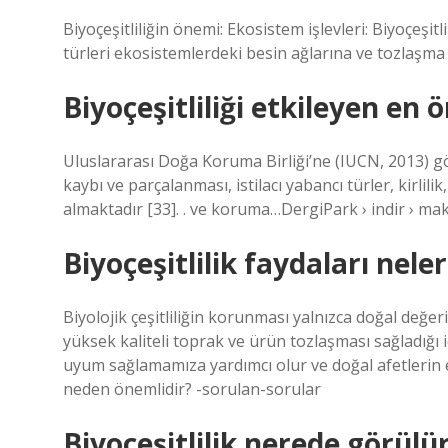
Biyoçeşitliliğin önemi: Ekosistem işlevleri: Biyoçeşitli
türleri ekosistemlerdeki besin ağlarına ve tozlaşma
Biyoçeşitliliği etkileyen en 
Uluslararası Doğa Koruma Birliği’ne (IUCN, 2013) göre
kaybı ve parçalanması, istilacı yabancı türler, kirlilik,
almaktadır [33]. . ve koruma…DergiPark › indir › ma
Biyoçeşitlilik faydaları neler
Biyolojik çeşitliliğin korunması yalnızca doğal değe
yüksek kaliteli toprak ve ürün tozlaşması sağladığı 
uyum sağlamamıza yardımcı olur ve doğal afetlerin etk
neden önemlidir? -sorulan-sorular
Biyoçeşitlilik nerede görülü