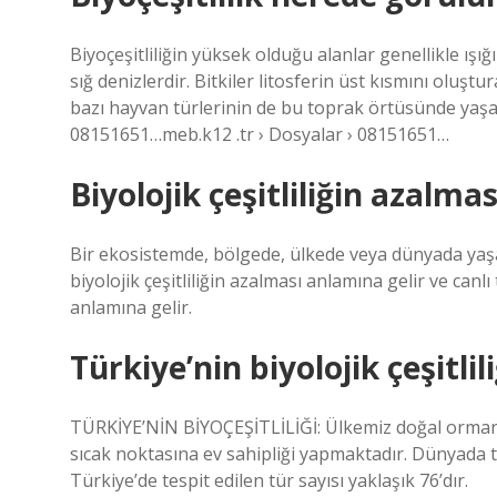
Biyoçeşitliliğin yüksek olduğu alanlar genellikle ışı
sığ denizlerdir. Bitkiler litosferin üst kısmını olu
bazı hayvan türlerinin de bu toprak örtüsünde yaşad
08151651…meb.k12 .tr › Dosyalar › 08151651…
Biyolojik çeşitliliğin azalmas
Bir ekosistemde, bölgede, ülkede veya dünyada yaşa
biyolojik çeşitliliğin azalması anlamına gelir ve canl
anlamına gelir.
Türkiye’nin biyolojik çeşitlil
TÜRKİYE’NİN BİYOÇEŞİTLİLİĞİ: Ülkemiz doğal orman
sıcak noktasına ev sahipliği yapmaktadır. Dünyada te
Türkiye’de tespit edilen tür sayısı yaklaşık 76’dır.