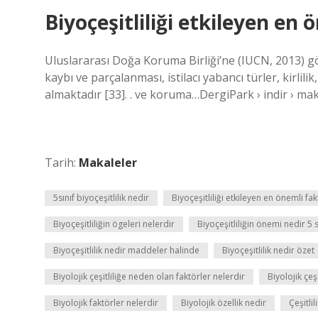
Biyoçeşitliliği etkileyen en 
Uluslararası Doğa Koruma Birliği’ne (IUCN, 2013) göre
kaybı ve parçalanması, istilacı yabancı türler, kirlilik,
almaktadır [33]. . ve koruma…DergiPark › indir › ma
Tarih:
Makaleler
5sınıf biyoçeşitlilik nedir
Biyoçeşitliliği etkileyen en önemli fak
Biyoçeşitliliğin ögeleri nelerdir
Biyoçeşitliliğin önemi nedir 5 s
Biyoçeşitlilik nedir maddeler halinde
Biyoçeşitlilik nedir özet
Biyolojik çeşitliliğe neden olan faktörler nelerdir
Biyolojik çeş
Biyolojik faktörler nelerdir
Biyolojik özellik nedir
Çeşitli