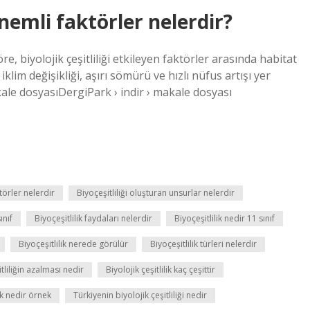
önemli faktörler nelerdir?
, biyolojik çeşitliliği etkileyen faktörler arasında habitat
 iklim değişikliği, aşırı sömürü ve hızlı nüfus artışı yer
kale dosyasıDergiPark › indir › makale dosyası
törler nelerdir
Biyoçeşitliliği oluşturan unsurlar nelerdir
ınıf
Biyoçeşitlilik faydaları nelerdir
Biyoçeşitlilik nedir 11 sınıf
Biyoçeşitlilik nerede görülür
Biyoçeşitlilik türleri nelerdir
itliliğin azalması nedir
Biyolojik çeşitlilik kaç çeşittir
lik nedir örnek
Türkiyenin biyolojik çeşitliliği nedir