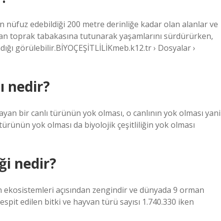
ğın nüfuz edebildiği 200 metre derinliğe kadar olan alanlar ve
şturan toprak tabakasına tutunarak yaşamlarını sürdürürken,
ığı görülebilir.BİYOÇEŞİTLİLİKmeb.k12.tr › Dosyalar ›
ı nedir?
yan bir canlı türünün yok olması, o canlının yok olması yani
ı türünün yok olması da biyolojik çeşitliliğin yok olması
iği nedir?
 ekosistemleri açısından zengindir ve dünyada 9 orman
spit edilen bitki ve hayvan türü sayısı 1.740.330 iken