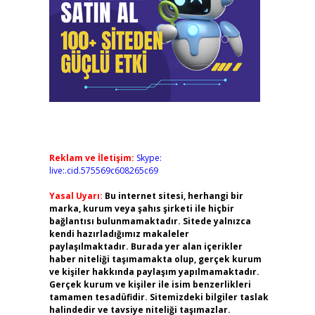
Reklam ve İletişim:
Skype:
live:.cid.575569c608265c69
Yasal Uyarı:
Bu internet sitesi, herhangi bir
marka, kurum veya şahıs şirketi ile hiçbir
bağlantısı bulunmamaktadır. Sitede yalnızca
kendi hazırladığımız makaleler
paylaşılmaktadır. Burada yer alan içerikler
haber niteliği taşımamakta olup, gerçek kurum
ve kişiler hakkında paylaşım yapılmamaktadır.
Gerçek kurum ve kişiler ile isim benzerlikleri
tamamen tesadüfidir. Sitemizdeki bilgiler taslak
halindedir ve tavsiye niteliği taşımazlar.