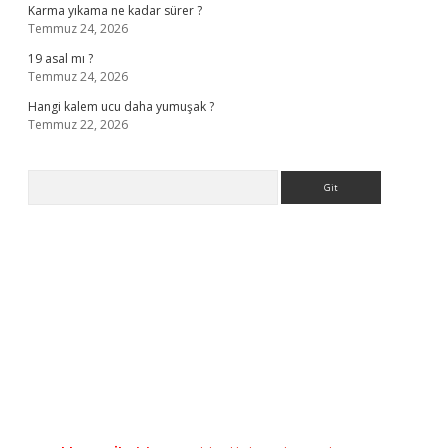
Karma yıkama ne kadar sürer ?
Temmuz 24, 2026
19 asal mı ?
Temmuz 24, 2026
Hangi kalem ucu daha yumuşak ?
Temmuz 22, 2026
Arama
asino giriş