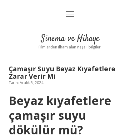
menüyü
Gizlilik Politikası
aç
Hakkımızda
Sinema ve Hikaye
Yasal Uyarı
Filmlerden ilham alan neşeli bilgiler!
Çamaşır Suyu Beyaz Kıyafetlere
Zarar Verir Mi
Tarih: Aralık 5, 2024
Beyaz kıyafetlere
çamaşır suyu
dökülür mü?