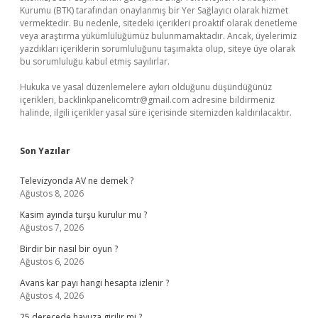
Kurumu (BTK) tarafından onaylanmış bir Yer Sağlayıcı olarak hizmet
vermektedir. Bu nedenle, sitedeki içerikleri proaktif olarak denetleme
veya araştırma yükümlülüğümüz bulunmamaktadır. Ancak, üyelerimiz
yazdıkları içeriklerin sorumluluğunu taşımakta olup, siteye üye olarak
bu sorumluluğu kabul etmiş sayılırlar.
Hukuka ve yasal düzenlemelere aykırı olduğunu düşündüğünüz
içerikleri,
backlinkpanelicomtr@gmail.com
adresine bildirmeniz
halinde, ilgili içerikler yasal süre içerisinde sitemizden kaldırılacaktır.
Son Yazılar
Televizyonda AV ne demek ?
Ağustos 8, 2026
Kasim ayında turşu kurulur mu ?
Ağustos 7, 2026
Birdir bir nasıl bir oyun ?
Ağustos 6, 2026
Avans kar payı hangi hesapta izlenir ?
Ağustos 4, 2026
25 derecede havuza girilir mi ?