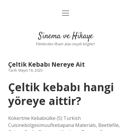
menüyü
Gizlilik Politikası
aç
Hakkımızda
Sinema ve Hikaye
Yasal Uyarı
Filmlerden ilham alan neşeli bilgiler!
Çeltik Kebabı Nereye Ait
Tarih: Mayıs 18, 2025
Çeltik kebabı hangi
yöreye aittir?
Kökertme Kebabıülke (S) Turkish
Cuisinebölgesimuufkebapana Materials, Beetlefile,