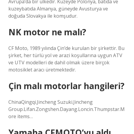
Avrupa’da bir ülkedir. Kuzeyde Polonya, batıda ve
kuzeybatıda Almanya, güneyde Avusturya ve
doğuda Slovakya ile komşudur.
NK motor ne malı?
CF Moto, 1989 yılında Çin’de kurulan bir şirkettir. Bu
şirket, her türlü yol ve arazi koşullarına uygun ATV
ve UTV modelleri de dahil olmak üzere birçok
motosiklet aracı üretmektedir.
Çin malı motorlar hangileri?
ChinaQingqi.Jincheng Suzuki.Jincheng
Group.Lifan.Zongshen.Dayang.Loncin.Thumpstar.M
ore items…
Yamaha CFMOTO’yu aldı