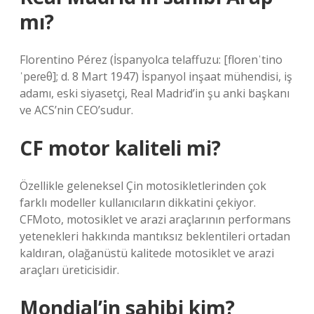
mı?
Florentino Pérez (İspanyolca telaffuzu: [floɾenˈtino
ˈpeɾeθ]; d. 8 Mart 1947) İspanyol inşaat mühendisi, iş
adamı, eski siyasetçi, Real Madrid’in şu anki başkanı
ve ACS’nin CEO’sudur.
CF motor kaliteli mi?
Özellikle geleneksel Çin motosikletlerinden çok
farklı modeller kullanıcıların dikkatini çekiyor.
CFMoto, motosiklet ve arazi araçlarının performans
yetenekleri hakkında mantıksız beklentileri ortadan
kaldıran, olağanüstü kalitede motosiklet ve arazi
araçları üreticisidir.
Mondial’in sahibi kim?