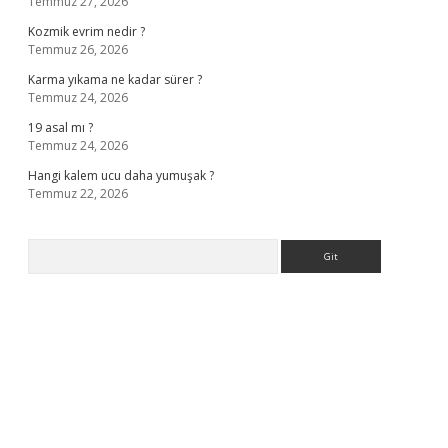
Temmuz 27, 2026
Kozmik evrim nedir ?
Temmuz 26, 2026
Karma yıkama ne kadar sürer ?
Temmuz 24, 2026
19 asal mı ?
Temmuz 24, 2026
Hangi kalem ucu daha yumuşak ?
Temmuz 22, 2026
Arama
ella casino giriş