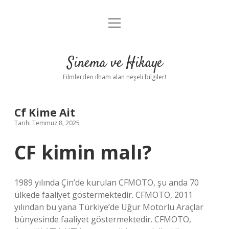
menüyü
Gizlilik Politikası
aç
Hakkımızda
Sinema ve Hikaye
Yasal Uyarı
Filmlerden ilham alan neşeli bilgiler!
Cf Kime Ait
Tarih: Temmuz 8, 2025
CF kimin malı?
1989 yılında Çin’de kurulan CFMOTO, şu anda 70
ülkede faaliyet göstermektedir. CFMOTO, 2011
yılından bu yana Türkiye’de Uğur Motorlu Araçlar
bünyesinde faaliyet göstermektedir. CFMOTO,