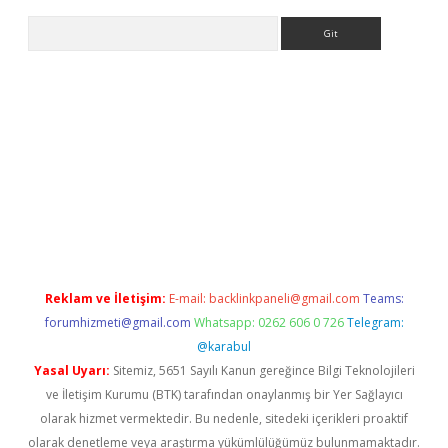
Arama
casino giriş
Reklam ve İletişim:
E-mail:
backlinkpaneli@gmail.com
Teams:
forumhizmeti@gmail.com
Whatsapp: 0262 606 0 726
Telegram:
@karabul
Yasal Uyarı:
Sitemiz, 5651 Sayılı Kanun gereğince Bilgi Teknolojileri
ve İletişim Kurumu (BTK) tarafından onaylanmış bir Yer Sağlayıcı
olarak hizmet vermektedir. Bu nedenle, sitedeki içerikleri proaktif
olarak denetleme veya araştırma yükümlülüğümüz bulunmamaktadır.