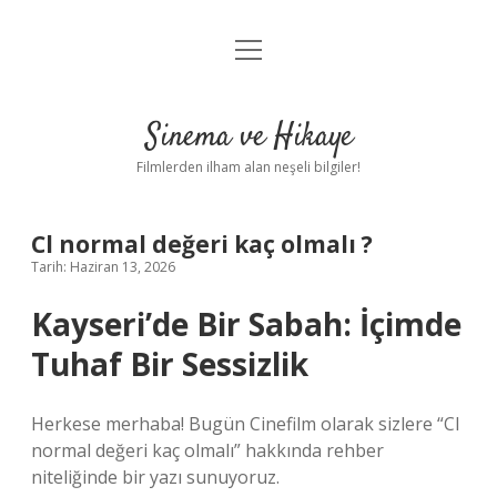
menüyü
Gizlilik Politikası
aç
Hakkımızda
Sinema ve Hikaye
Yasal Uyarı
Filmlerden ilham alan neşeli bilgiler!
Cl normal değeri kaç olmalı ?
Tarih: Haziran 13, 2026
Kayseri’de Bir Sabah: İçimde
Tuhaf Bir Sessizlik
Herkese merhaba! Bugün Cinefilm olarak sizlere “Cl
normal değeri kaç olmalı” hakkında rehber
niteliğinde bir yazı sunuyoruz.